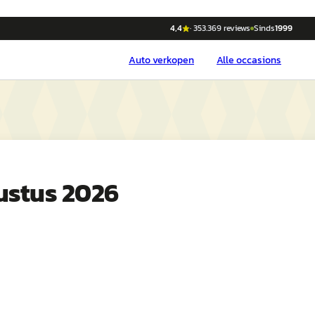
4,4
·
353.369
reviews
Sinds
1999
Auto
verkopen
Alle occasions
ustus 2026