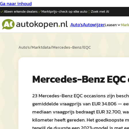
Ga naar inhoud
Alleen erkende dealers
Marktprijs-check op elke
auto
Zoek met AI
Auto's
Autowijzer
Leasen
Mark
Auto's
/
Marktdata
/
Mercedes-Benz
/
EQC
Mercedes-Benz EQC 
23 Mercedes-Benz EQC occasions zijn besch
gemiddelde vraagprijs van EUR 34.806 — een 
mediaan vraagprijs bedraagt EUR 32.700, w
kilometer heeft gereden. Het goedkoopste m
terwijl de duurste een 2023-model is met ee