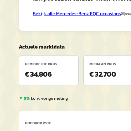
Bekijk alle
Mercedes-Benz
EQC
occasions
Bijgew
Actuele marktdata
GEMIDDELDE PRIJS
MEDIAAN PRIJS
€ 34.806
€ 32.700
▼
5
%
t.o.v. vorige meting
GOEDKOOPSTE