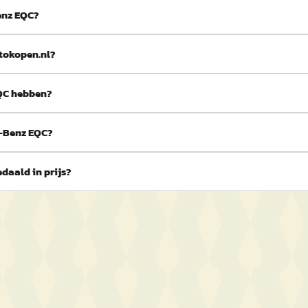
enz EQC?
tokopen.nl?
QC hebben?
s-Benz EQC?
daald in prijs?