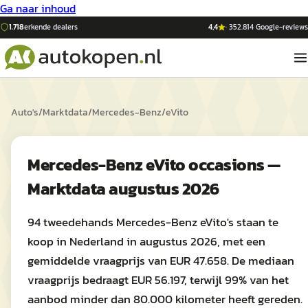
Ga naar inhoud
1.718
erkende dealers
4,4
·
352.814
Google-reviews
Auto's
/
Marktdata
/
Mercedes-Benz
/
eVito
Mercedes-Benz eVito occasions —
Marktdata augustus 2026
94 tweedehands Mercedes-Benz eVito's staan te
koop in Nederland in augustus 2026, met een
gemiddelde vraagprijs van EUR 47.658. De mediaan
vraagprijs bedraagt EUR 56.197, terwijl 99% van het
aanbod minder dan 80.000 kilometer heeft gereden.