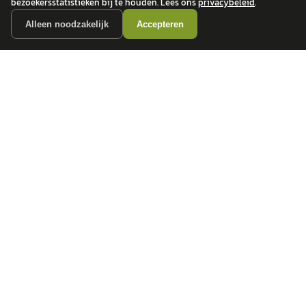
bezoekersstatistieken bij te houden. Lees ons
privacybeleid
.
Alleen noodzakelijk
Accepteren
autokopen.nl geeft geen financieel advies en is niet bevoegd om vragen over
financiële producten te beantwoorden. Wij verwijzen door naar erkende, AFM-
vergunde partners.
POPULAIRE MERKEN
Volkswagen
Vind jouw volgende auto bij
Toyota
betrouwbare dealers.
BMW
Mercedes-Benz
Audi
Ford
Opel
Peugeot