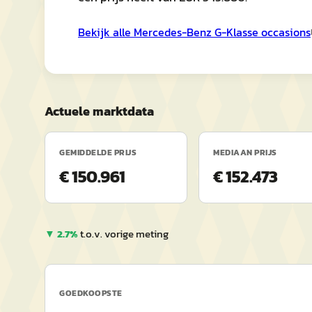
Bekijk alle
Mercedes-Benz
G-Klasse
occasions
Actuele marktdata
GEMIDDELDE PRIJS
MEDIAAN PRIJS
€ 150.961
€ 152.473
▼
2.7
%
t.o.v. vorige meting
GOEDKOOPSTE