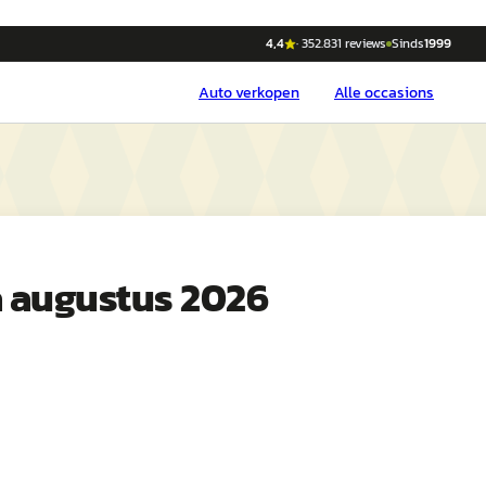
4,4
·
352.831
reviews
Sinds
1999
Auto
verkopen
Alle occasions
 augustus 2026