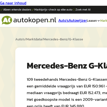
Ga naar inhoud
Alleen erkende dealers
Marktprijs-check op elke
auto
Zoek met AI
Auto's
Autowijzer
Leasen
Mark
Auto's
/
Marktdata
/
Mercedes-Benz
/
G-Klasse
Mercedes-Benz G-Kl
109 tweedehands Mercedes-Benz G-Klassen s
een gemiddelde vraagprijs van EUR 150.961 —
mediaan vraagprijs bedraagt EUR 152.473, m
Het goedkoopste model is een 2009-variant 
een prijs heeft van EUR 345.880.