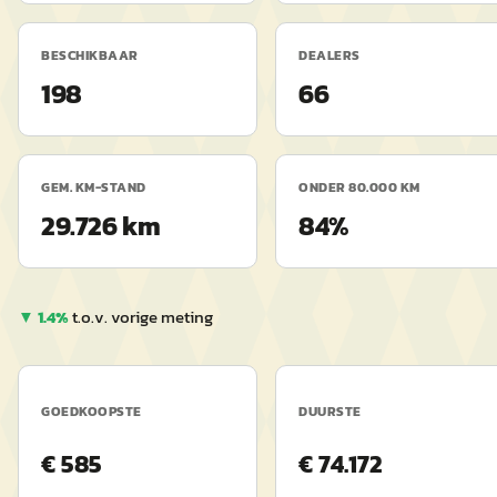
BESCHIKBAAR
DEALERS
198
66
GEM. KM-STAND
ONDER 80.000 KM
29.726 km
84%
▼
1.4
%
t.o.v. vorige meting
GOEDKOOPSTE
DUURSTE
€
585
€
74.172