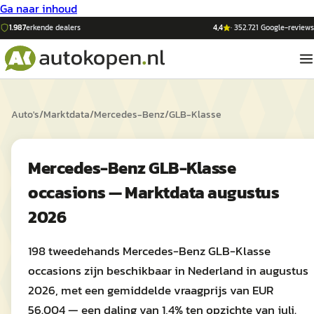
Ga naar inhoud
1.987
erkende dealers
4,4
·
352.721
Google-reviews
Auto's
/
Marktdata
/
Mercedes-Benz
/
GLB-Klasse
Mercedes-Benz GLB-Klasse
occasions — Marktdata augustus
2026
198 tweedehands Mercedes-Benz GLB-Klasse
occasions zijn beschikbaar in Nederland in augustus
2026, met een gemiddelde vraagprijs van EUR
56.004 — een daling van 1,4% ten opzichte van juli.