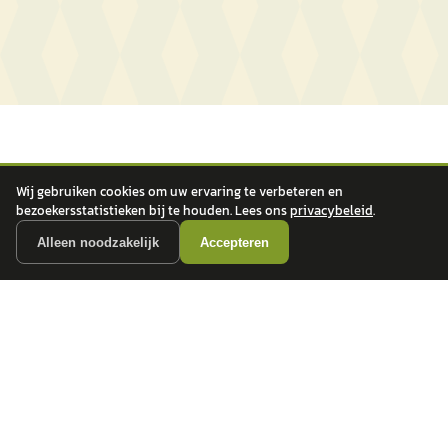
Wij gebruiken cookies om uw ervaring te verbeteren en
bezoekersstatistieken bij te houden. Lees ons
privacybeleid
.
autokopen.nl geeft geen financieel advies en is niet bevoegd om vragen over
Alleen noodzakelijk
Accepteren
financiële producten te beantwoorden. Wij verwijzen door naar erkende, AFM-
vergunde partners.
POPULAIRE MERKEN
Volkswagen
Vind jouw volgende auto bij
Toyota
betrouwbare dealers.
BMW