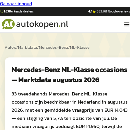
Ga naar inhoud
1.638
erkende dealers
4,4
·
353.761
Google-reviews
Auto's
/
Marktdata
/
Mercedes-Benz
/
ML-Klasse
Mercedes-Benz ML-Klasse occasions
— Marktdata augustus 2026
33 tweedehands Mercedes-Benz ML-Klasse
occasions zijn beschikbaar in Nederland in augustus
2026, met een gemiddelde vraagprijs van EUR 14.043
— een stijging van 5,7% ten opzichte van juli. De
mediaan vraagprijs bedraagt EUR 14.950, terwijl de