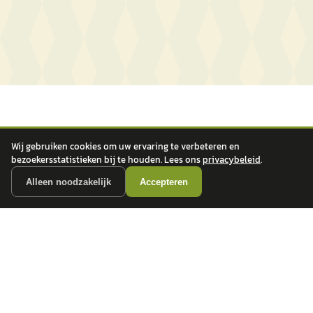
Wij gebruiken cookies om uw ervaring te verbeteren en
bezoekersstatistieken bij te houden. Lees ons
privacybeleid
.
autokopen.nl geeft geen financieel advies en is niet bevoegd om vragen over
Alleen noodzakelijk
Accepteren
financiële producten te beantwoorden. Wij verwijzen door naar erkende, AFM-
vergunde partners.
POPULAIRE MERKEN
Volkswagen
Vind jouw volgende auto bij
Toyota
betrouwbare dealers.