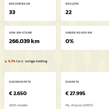
BESCHIKBAAR
DEALERS
33
22
GEM. KM-STAND
ONDER 80.000 KM
266.039 km
0%
▲
5.7
%
t.o.v. vorige meting
GOEDKOOPSTE
DUURSTE
€
2.650
€
27.995
2001
-model
ML-Klasse
(
2007
)