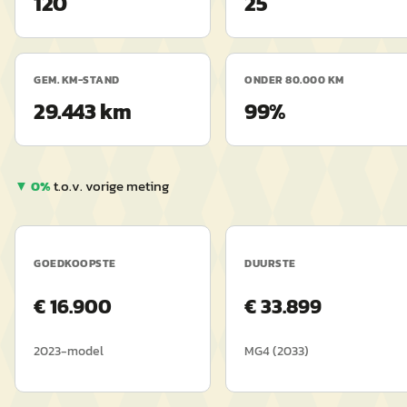
120
25
GEM. KM-STAND
ONDER 80.000 KM
29.443 km
99%
▼
0
%
t.o.v. vorige meting
GOEDKOOPSTE
DUURSTE
€
16.900
€
33.899
2023
-model
MG4
(
2033
)