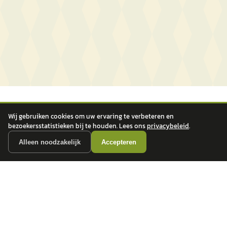
Wij gebruiken cookies om uw ervaring te verbeteren en
bezoekersstatistieken bij te houden. Lees ons
privacybeleid
.
Alleen noodzakelijk
Accepteren
autokopen.nl geeft geen financieel advies en is niet bevoegd om vragen over
financiële producten te beantwoorden. Wij verwijzen door naar erkende, AFM-
vergunde partners.
POPULAIRE MERKEN