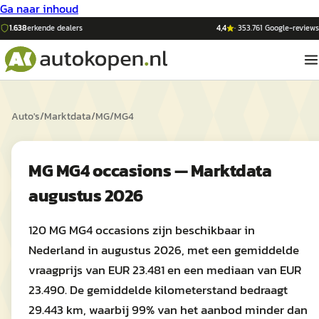
Ga naar inhoud
1.638
erkende dealers
4,4
·
353.761
Google-reviews
Auto's
/
Marktdata
/
MG
/
MG4
MG MG4 occasions — Marktdata
augustus 2026
120 MG MG4 occasions zijn beschikbaar in
Nederland in augustus 2026, met een gemiddelde
vraagprijs van EUR 23.481 en een mediaan van EUR
23.490. De gemiddelde kilometerstand bedraagt
29.443 km, waarbij 99% van het aanbod minder dan