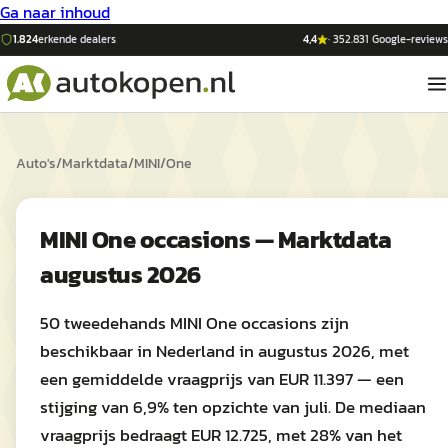
Ga naar inhoud
1.824
erkende dealers
4,4
·
352.831
Google-reviews
Auto's
/
Marktdata
/
MINI
/
One
MINI One occasions — Marktdata
augustus 2026
50 tweedehands MINI One occasions zijn
beschikbaar in Nederland in augustus 2026, met
een gemiddelde vraagprijs van EUR 11.397 — een
stijging van 6,9% ten opzichte van juli. De mediaan
vraagprijs bedraagt EUR 12.725, met 28% van het