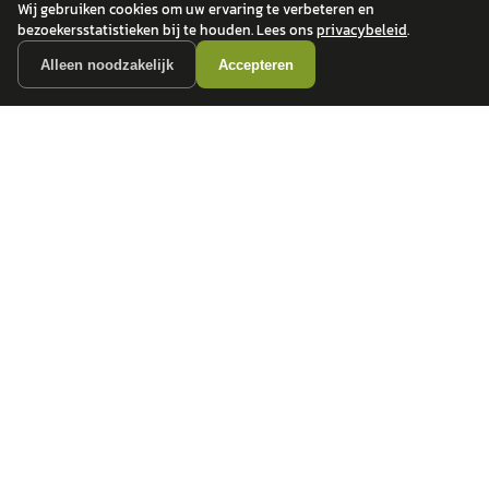
Wij gebruiken cookies om uw ervaring te verbeteren en
bezoekersstatistieken bij te houden. Lees ons
privacybeleid
.
Alleen noodzakelijk
Accepteren
autokopen.nl geeft geen financieel advies en is niet bevoegd om vragen over
financiële producten te beantwoorden. Wij verwijzen door naar erkende, AFM-
vergunde partners.
POPULAIRE MERKEN
Volkswagen
Vind jouw volgende auto bij
Toyota
betrouwbare dealers.
BMW
Mercedes-Benz
Audi
Ford
Opel
Peugeot