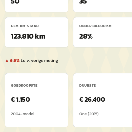
50
35
GEM. KM-STAND
ONDER 80.000 KM
123.810 km
28%
▲
6.9
%
t.o.v. vorige meting
GOEDKOOPSTE
DUURSTE
€
1.150
€
26.400
2004
-model
One
(
2015
)