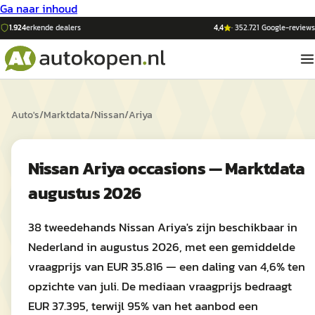
Ga naar inhoud
1.924
erkende dealers
4,4
·
352.721
Google-reviews
Auto's
/
Marktdata
/
Nissan
/
Ariya
Nissan Ariya occasions — Marktdata
augustus 2026
38 tweedehands Nissan Ariya's zijn beschikbaar in
Nederland in augustus 2026, met een gemiddelde
vraagprijs van EUR 35.816 — een daling van 4,6% ten
opzichte van juli. De mediaan vraagprijs bedraagt
EUR 37.395, terwijl 95% van het aanbod een