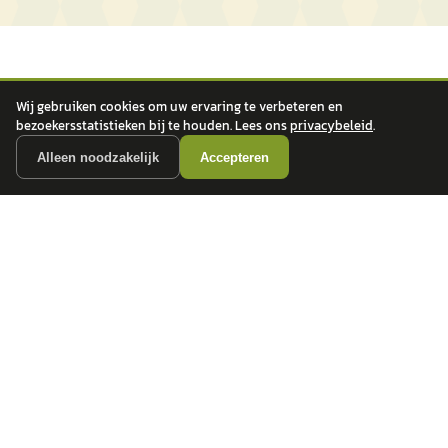
Wij gebruiken cookies om uw ervaring te verbeteren en
bezoekersstatistieken bij te houden. Lees ons
privacybeleid
.
Alleen noodzakelijk
Accepteren
autokopen.nl geeft geen financieel advies en is niet bevoegd om vragen over
financiële producten te beantwoorden. Wij verwijzen door naar erkende, AFM-
vergunde partners.
POPULAIRE MERKEN
Volkswagen
Vind jouw volgende auto bij
Toyota
betrouwbare dealers.
BMW
Mercedes-Benz
Audi
Ford