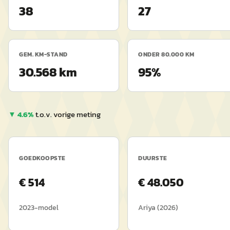
38
27
GEM. KM-STAND
ONDER 80.000 KM
30.568 km
95%
▼
4.6
%
t.o.v. vorige meting
GOEDKOOPSTE
DUURSTE
€
514
€
48.050
2023
-model
Ariya
(
2026
)