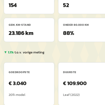
154
52
GEM. KM-STAND
ONDER 80.000 KM
23.186 km
88%
▼
1.1
%
t.o.v. vorige meting
GOEDKOOPSTE
DUURSTE
€
3.040
€
109.900
2011
-model
Leaf
(
2022
)