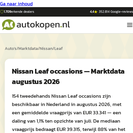
Ga naar inhoud
1.709
erkende dealers
4,4
·
352.814
Google-reviews
Auto's
/
Marktdata
/
Nissan
/
Leaf
Nissan Leaf occasions — Marktdata
augustus 2026
154 tweedehands Nissan Leaf occasions zijn
beschikbaar in Nederland in augustus 2026, met
een gemiddelde vraagprijs van EUR 33.341 — een
daling van 1,1% ten opzichte van juli. De mediaan
vraagprijs bedraagt EUR 39.315, terwijl 88% van het