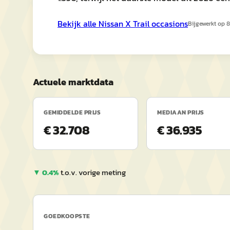
Bekijk alle
Nissan
X Trail
occasions
Bijgewerkt op
8
Actuele marktdata
GEMIDDELDE PRIJS
MEDIAAN PRIJS
€ 32.708
€ 36.935
▼
0.4
%
t.o.v. vorige meting
GOEDKOOPSTE