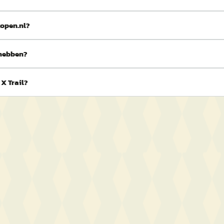
kopen.nl?
 hebben?
 X Trail?