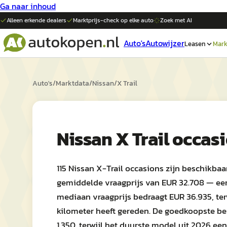
Ga naar inhoud
Alleen erkende dealers
Marktprijs-check op elke
auto
Zoek met AI
Auto's
Autowijzer
Leasen
Mark
Auto's
/
Marktdata
/
Nissan
/
X Trail
Nissan X Trail occa
115 Nissan X-Trail occasions zijn beschikba
gemiddelde vraagprijs van EUR 32.708 — een 
mediaan vraagprijs bedraagt EUR 36.935, t
kilometer heeft gereden. De goedkoopste be
1.350, terwijl het duurste model uit 2026 een