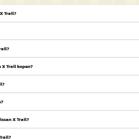
X Trail?
?
rail?
 X Trail kopen?
il?
n?
issan X Trail?
Trail?