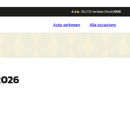
4,4
·
352.721
reviews
Sinds
1999
Auto
verkopen
Alle occasions
2026