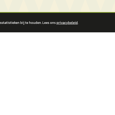
statistieken bij te houden. Lees ons
privacybeleid
.
 over financiële producten te beantwoorden. Wij verwijzen door naar erkende, AFM-v