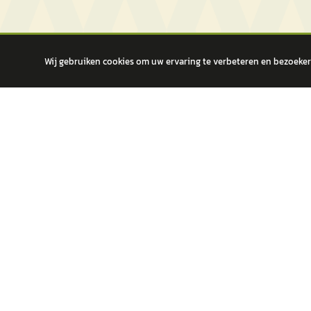
Wij gebruiken cookies om uw ervaring te verbeteren en bezoekers
autokopen.nl geeft geen financieel advies en is niet bevoegd om vragen