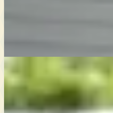
v.a. € 105/mnd
Scherp geprijsd
2008 · 85.991 km · Benzine · Handgeschakeld
Koning Auto's
· Werkendam
Bekijk aanbieding →
Vergelijk
D
Opel Mokka
·
2015
1.4 T Cosmo - Navi
€ 13.400
v.a. € 284/mnd
Scherp geprijsd