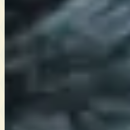
Wat is de gemiddelde prijs van een tweedehands Opel?
Hoeveel tweedehands Opel auto's zijn er te koop?
Welke Opel modellen zijn er als occasion te koop?
Wat is de goedkoopste tweedehands Opel?
Is een tweedehands Opel een goede koop?
Wat is een realistisch budget voor een tweedehands
Opel?