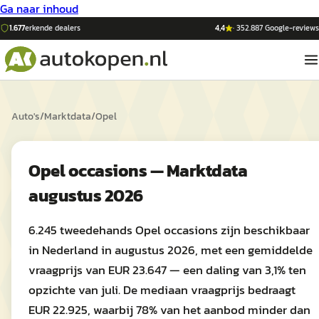
Ga naar inhoud
1.677
erkende dealers
4,4
·
352.887
Google-reviews
Auto's
/
Marktdata
/
Opel
Opel occasions — Marktdata
augustus 2026
6.245 tweedehands Opel occasions zijn beschikbaar
in Nederland in augustus 2026, met een gemiddelde
vraagprijs van EUR 23.647 — een daling van 3,1% ten
opzichte van juli. De mediaan vraagprijs bedraagt
EUR 22.925, waarbij 78% van het aanbod minder dan