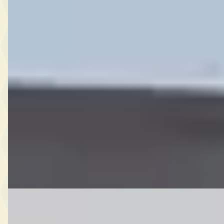
D
Opel Crossland
·
2020
1.2 Turbo Ultimate
€ 15.900
v.a. € 337/mnd
Marktconform
2020 · 61.018 km · Benzine · Automaat
Autobedrijf van Empel
· Berlicum
Bekijk aanbieding →
Vergelijk
B
Opel Corsa
·
2021