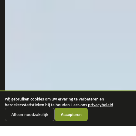
autokopen.nl geeft geen financieel advies en is niet bevoegd om vragen over
financiële producten te beantwoorden. Wij verwijzen door naar erkende, AFM-
vergunde partners.
POPULAIRE MERKEN
Volkswagen
Vind jouw volgende auto bij
Toyota
betrouwbare dealers.
BMW
Mercedes-Benz
Audi
Ford
Wij gebruiken cookies om uw ervaring te verbeteren en
Opel
bezoekersstatistieken bij te houden. Lees ons
privacybeleid
.
Peugeot
Alleen noodzakelijk
Accepteren