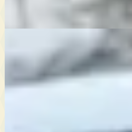
Bekijk aanbieding →
Vergelijk
E
Opel Mokka
·
2018
X
€ 14.400
v.a. € 305/mnd
Scherp geprijsd
2018 · 96.659 km · Benzine · Automaat
Slager Auto's
· Staphorst
Bekijk aanbieding →
Vergelijk