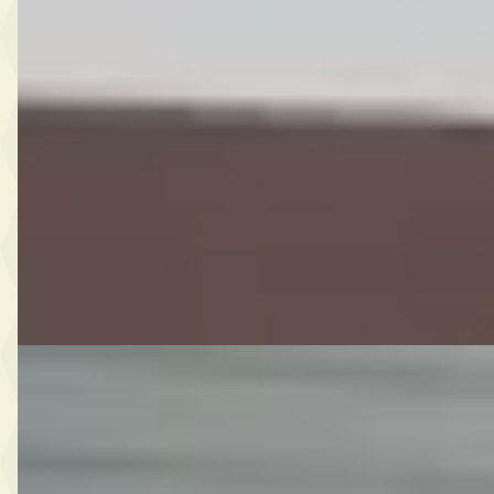
1.2 Sport Sky
€ 13.950
v.a. € 296/mnd
Scherp geprijsd
2021 · 40.829 km · Benzine · Handgeschakeld
Autobedrijf van Empel
· Berlicum
Bekijk aanbieding →
Vergelijk
Opel Corsa
·
2008
1.6-16V T OPC - 258 PK! (ex. bpm)
€ 4.945