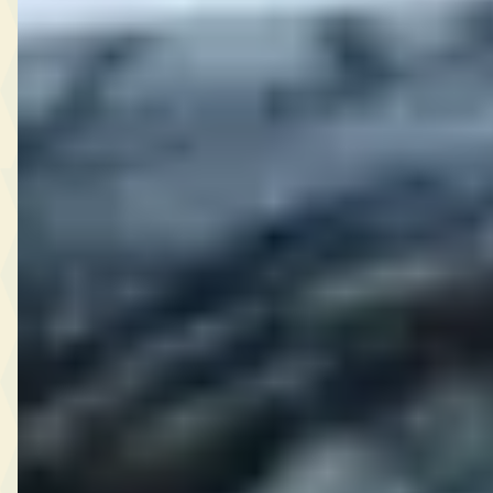
Bekijk alle
6.245
Opel
occasions →
REDACTIE-OORDEEL
Opel is in augustus 2026 een van de meest
beschikbare merken in Nederland, met een
mediaan vraagprijs van EUR 22.925 en 78%
van het aanbod onder de 80.000 kilometer.
Veelgestelde vragen over Opel occasions