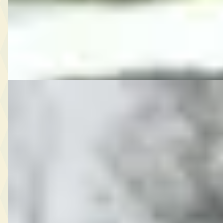
2015 · 134.567 km · Benzine · Automaat
Slager Auto's
· Staphorst
Bekijk aanbieding →
Vergelijk
B
Opel Crossland
·
2019
X
€ 9.950
v.a. € 211/mnd
Scherp geprijsd
2019 · 120.256 km · Benzine · Handgeschakeld
Slager Auto's
· Staphorst