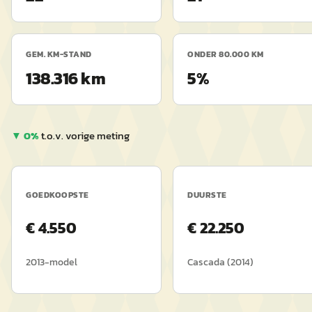
GEM. KM-STAND
ONDER 80.000 KM
138.316 km
5%
▼
0
%
t.o.v. vorige meting
GOEDKOOPSTE
DUURSTE
€
4.550
€
22.250
2013
-model
Cascada
(
2014
)