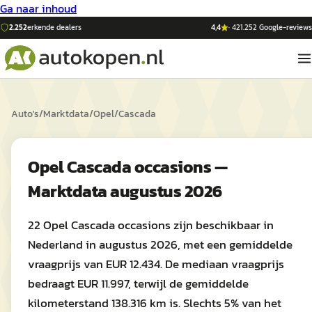
Ga naar inhoud
2.252
erkende dealers
4,4
·
421.252
Google-reviews
Auto's
/
Marktdata
/
Opel
/
Cascada
Opel Cascada occasions —
Marktdata augustus 2026
22 Opel Cascada occasions zijn beschikbaar in
Nederland in augustus 2026, met een gemiddelde
vraagprijs van EUR 12.434. De mediaan vraagprijs
bedraagt EUR 11.997, terwijl de gemiddelde
kilometerstand 138.316 km is. Slechts 5% van het