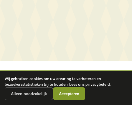
Wij gebruiken cookies om uw ervaring te verbeteren en
bezoekersstatistieken bij te houden. Lees ons
privacybeleid
.
Alleen noodzakelijk
Accepteren
autokopen.nl geeft geen financieel advies en is niet bevoegd om vragen over
financiële producten te beantwoorden. Wij verwijzen door naar erkende, AFM-
vergunde partners.