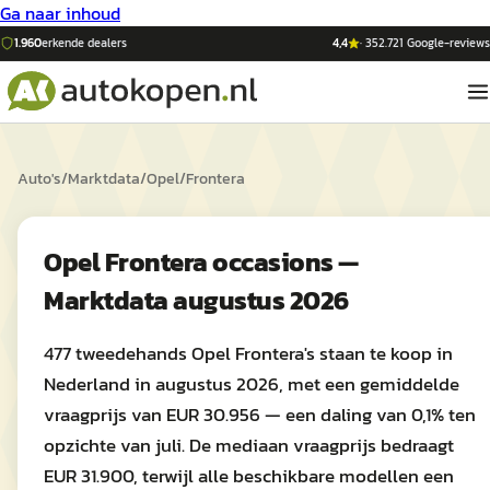
Ga naar inhoud
1.960
erkende dealers
4,4
·
352.721
Google-reviews
Auto's
/
Marktdata
/
Opel
/
Frontera
Opel Frontera occasions —
Marktdata augustus 2026
477 tweedehands Opel Frontera's staan te koop in
Nederland in augustus 2026, met een gemiddelde
vraagprijs van EUR 30.956 — een daling van 0,1% ten
opzichte van juli. De mediaan vraagprijs bedraagt
EUR 31.900, terwijl alle beschikbare modellen een