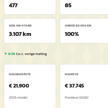
477
85
GEM. KM-STAND
ONDER 80.000 KM
3.107 km
100%
▼
0.1
%
t.o.v. vorige meting
GOEDKOOPSTE
DUURSTE
€
21.900
€
37.745
2025
-model
Frontera
(
2026
)