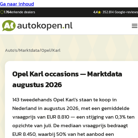
Ga naar inhoud
1.764
erkende dealers
4,4
·
352.814
Google-reviews
Auto's
/
Marktdata
/
Opel
/
Karl
Opel Karl occasions — Marktdata
augustus 2026
143 tweedehands Opel Karl's staan te koop in
Nederland in augustus 2026, met een gemiddelde
vraagprijs van EUR 8.810 — een stijging van 0,3% ten
opzichte van juli. De mediaan vraagprijs bedraagt
EUR 8.450, waarbij 50% van het aanbod een