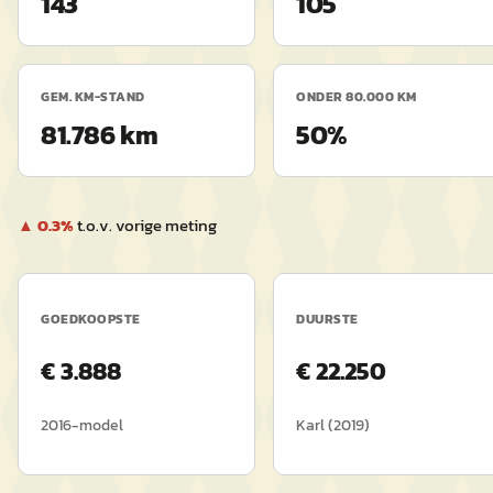
143
105
GEM. KM-STAND
ONDER 80.000 KM
81.786 km
50%
▲
0.3
%
t.o.v. vorige meting
GOEDKOOPSTE
DUURSTE
€
3.888
€
22.250
2016
-model
Karl
(
2019
)