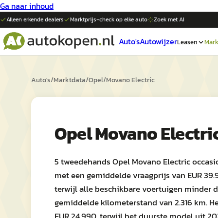
Ga naar inhoud
Alleen erkende dealers
Marktprijs-check op elke
auto
Zoek met AI
Auto's
Autowijzer
Leasen
Mark
Auto's
/
Marktdata
/
Opel
/
Movano Electric
Opel Movano Electri
5 tweedehands Opel Movano Electric occasio
met een gemiddelde vraagprijs van EUR 39.9
terwijl alle beschikbare voertuigen minder
gemiddelde kilometerstand van 2.316 km. H
EUR 24.990, terwijl het duurste model uit 20