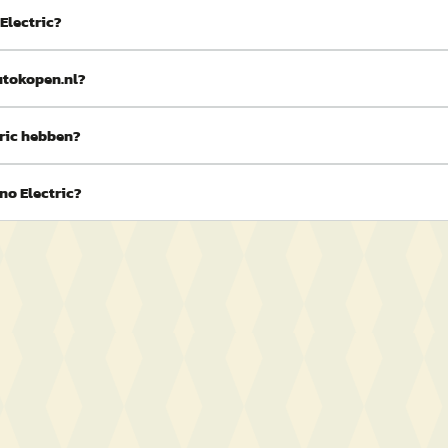
Electric?
utokopen.nl?
ric hebben?
no Electric?