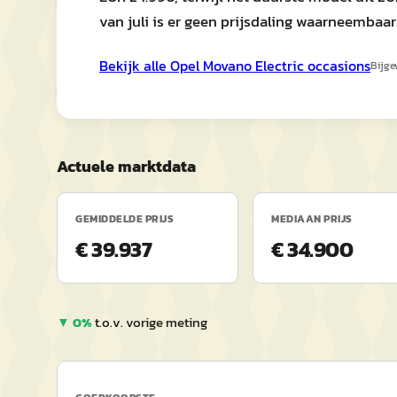
van juli is er geen prijsdaling waarneembaar
Bekijk alle
Opel
Movano Electric
occasions
Bijge
Actuele marktdata
GEMIDDELDE PRIJS
MEDIAAN PRIJS
€ 39.937
€ 34.900
▼
0
%
t.o.v. vorige meting