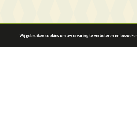
Wij gebruiken cookies om uw ervaring te verbeteren en bezoekers
autokopen.nl geeft geen financieel advies en is niet bevoegd om vragen