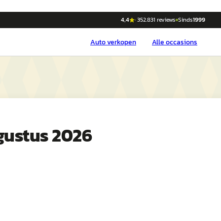
4,4
·
352.831
reviews
Sinds
1999
Auto
verkopen
Alle occasions
gustus 2026