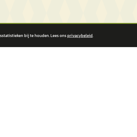
statistieken bij te houden. Lees ons
privacybeleid
.
 over financiële producten te beantwoorden. Wij verwijzen door naar erkende, AFM-v