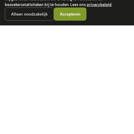
bezoekersstatistieken bij te houden. Lees ons
privacybeleid
.
Alleen noodzakelijk
Accepteren
autokopen.nl geeft geen financieel advies en is niet bevoegd om vragen over
financiële producten te beantwoorden. Wij verwijzen door naar erkende, AFM-
vergunde partners.
POPULAIRE MERKEN
Volkswagen
Vind jouw volgende auto bij
Toyota
betrouwbare dealers.
BMW
Mercedes-Benz
Audi
Ford
Opel
Peugeot