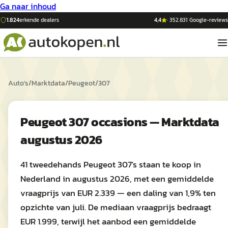
Ga naar inhoud
1.824
erkende dealers
4,4
·
352.831
Google-reviews
Auto's
/
Marktdata
/
Peugeot
/
307
Peugeot 307 occasions — Marktdata
augustus 2026
41 tweedehands Peugeot 307's staan te koop in
Nederland in augustus 2026, met een gemiddelde
vraagprijs van EUR 2.339 — een daling van 1,9% ten
opzichte van juli. De mediaan vraagprijs bedraagt
EUR 1.999, terwijl het aanbod een gemiddelde