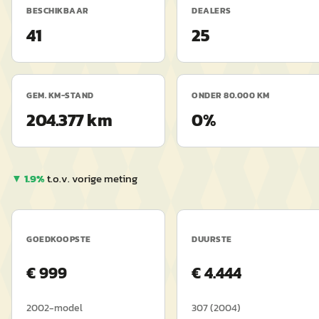
BESCHIKBAAR
DEALERS
41
25
GEM. KM-STAND
ONDER 80.000 KM
204.377 km
0%
▼
1.9
%
t.o.v. vorige meting
GOEDKOOPSTE
DUURSTE
€
999
€
4.444
2002
-model
307
(
2004
)