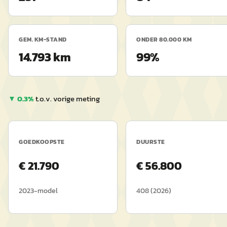
GEM. KM-STAND
ONDER 80.000 KM
14.793 km
99%
▼
0.3
%
t.o.v. vorige meting
GOEDKOOPSTE
DUURSTE
€
21.790
€
56.800
2023
-model
408
(
2026
)