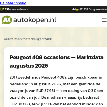
Ga naar inhoud
2.252
erkende dealers
4,4
·
421.252
Google-reviews
Auto's
/
Marktdata
/
Peugeot
/
408
Peugeot 408 occasions — Marktdata
augustus 2026
231 tweedehands Peugeot 408's zijn beschikbaar in
Nederland in augustus 2026, met een gemiddelde
vraagprijs van EUR 37.951 — een daling van 0,3% ten
opzichte van juli. De mediaan vraagprijs bedraagt
EUR 38.863, terwijl 99% van het aanbod minder dan