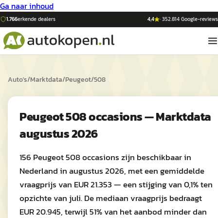
Ga naar inhoud
1.766
erkende dealers
4,4
·
352.814
Google-reviews
Auto's
/
Marktdata
/
Peugeot
/
508
Peugeot 508 occasions — Marktdata
augustus 2026
156 Peugeot 508 occasions zijn beschikbaar in
Nederland in augustus 2026, met een gemiddelde
vraagprijs van EUR 21.353 — een stijging van 0,1% ten
opzichte van juli. De mediaan vraagprijs bedraagt
EUR 20.945, terwijl 51% van het aanbod minder dan