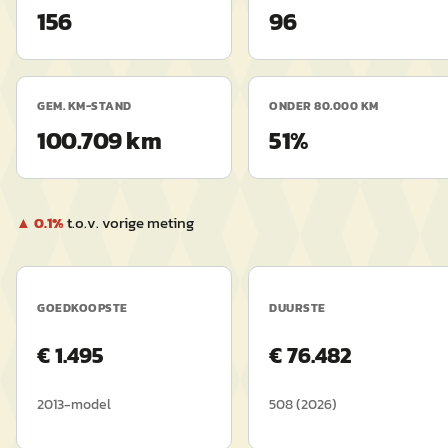
156
96
GEM. KM-STAND
ONDER 80.000 KM
100.709 km
51%
▲
0.1
%
t.o.v. vorige meting
GOEDKOOPSTE
DUURSTE
€
1.495
€
76.482
2013
-model
508
(
2026
)