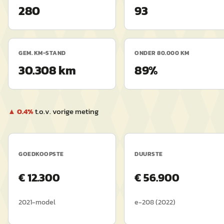
280
93
GEM. KM-STAND
ONDER 80.000 KM
30.308 km
89%
▲
0.4
%
t.o.v. vorige meting
GOEDKOOPSTE
DUURSTE
€
12.300
€
56.900
2021
-model
e-208
(
2022
)