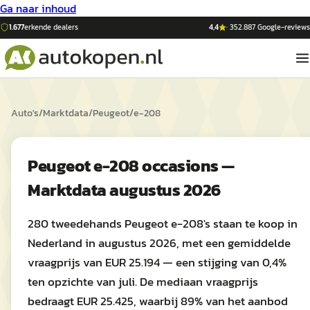
Ga naar inhoud
1.677
erkende dealers
4,4
·
352.887
Google-reviews
Auto's
/
Marktdata
/
Peugeot
/
e-208
Peugeot e-208 occasions —
Marktdata augustus 2026
280 tweedehands Peugeot e-208's staan te koop in
Nederland in augustus 2026, met een gemiddelde
vraagprijs van EUR 25.194 — een stijging van 0,4%
ten opzichte van juli. De mediaan vraagprijs
bedraagt EUR 25.425, waarbij 89% van het aanbod