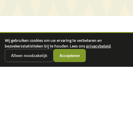
Wij gebruiken cookies om uw ervaring te verbeteren en
bezoekersstatistieken bij te houden. Lees ons
privacybeleid
.
Alleen noodzakelijk
Accepteren
autokopen.nl geeft geen financieel advies en is niet bevoegd om vragen over
financiële producten te beantwoorden. Wij verwijzen door naar erkende, AFM-
vergunde partners.
POPULAIRE MERKEN
Volkswagen
Vind jouw volgende auto bij
Toyota
betrouwbare dealers.
BMW
Mercedes-Benz
Audi