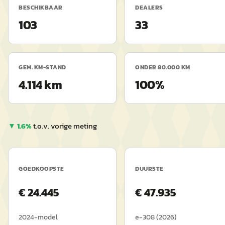
BESCHIKBAAR
DEALERS
103
33
GEM. KM-STAND
ONDER 80.000 KM
4.114 km
100%
▼
1.6
%
t.o.v. vorige meting
GOEDKOOPSTE
DUURSTE
€
24.445
€
47.935
2024
-model
e-308
(
2026
)