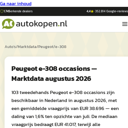
Ga naar inhoud
1.745
erkende dealers
4,4
·
352.814
Google-reviews
Auto's
/
Marktdata
/
Peugeot
/
e-308
Peugeot e-308 occasions —
Marktdata augustus 2026
103 tweedehands Peugeot e-308 occasions zijn
beschikbaar in Nederland in augustus 2026, met
een gemiddelde vraagprijs van EUR 38.696 — een
daling van 1,6% ten opzichte van juli. De mediaan
vraagprijs bedraagt EUR 41.017, terwijl alle