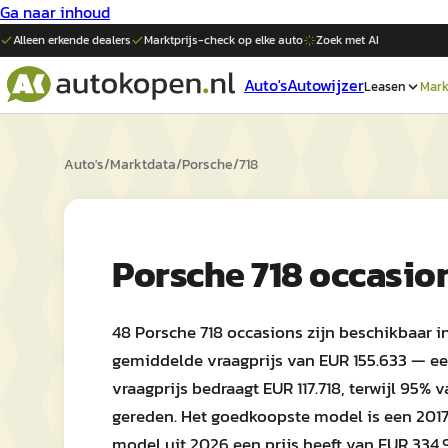
Ga naar inhoud
Alleen erkende dealers
Marktprijs-check op elke
auto
Zoek met AI
Auto's
Autowijzer
Leasen
Mark
Auto's
/
Marktdata
/
Porsche
/
718
Porsche 718 occasio
48 Porsche 718 occasions zijn beschikbaar 
gemiddelde vraagprijs van EUR 155.633 — een
vraagprijs bedraagt EUR 117.718, terwijl 95
gereden. Het goedkoopste model is een 2017-
model uit 2026 een prijs heeft van EUR 334.