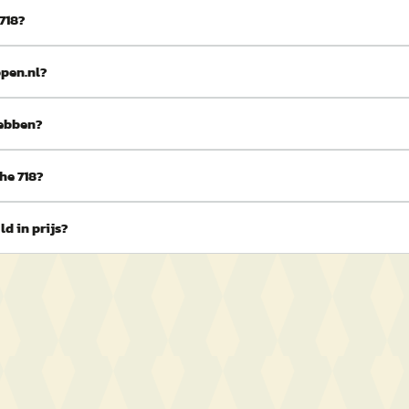
718?
open.nl?
hebben?
he 718?
d in prijs?