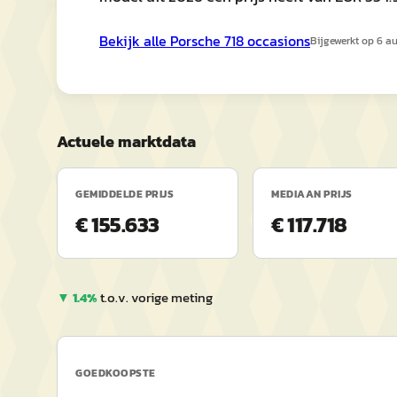
Bekijk alle
Porsche
718
occasions
Bijgewerkt op
6 a
Actuele marktdata
GEMIDDELDE PRIJS
MEDIAAN PRIJS
€ 155.633
€ 117.718
▼
1.4
%
t.o.v. vorige meting
GOEDKOOPSTE