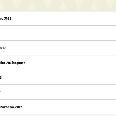
he 718?
718?
che 718 kopen?
8?
?
Porsche 718?