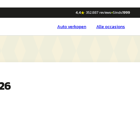
4,4
·
352.887
reviews
Sinds
1999
Auto
verkopen
Alle occasions
26