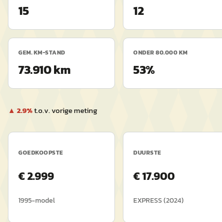
15
12
GEM. KM-STAND
ONDER 80.000 KM
73.910 km
53%
▲
2.9
%
t.o.v. vorige meting
GOEDKOOPSTE
DUURSTE
€
2.999
€
17.900
1995
-model
EXPRESS
(
2024
)