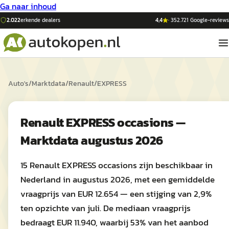
Ga naar inhoud
2.022
erkende dealers
4,4
·
352.721
Google-reviews
Auto's
/
Marktdata
/
Renault
/
EXPRESS
Renault EXPRESS occasions —
Marktdata augustus 2026
15 Renault EXPRESS occasions zijn beschikbaar in
Nederland in augustus 2026, met een gemiddelde
vraagprijs van EUR 12.654 — een stijging van 2,9%
ten opzichte van juli. De mediaan vraagprijs
bedraagt EUR 11.940, waarbij 53% van het aanbod