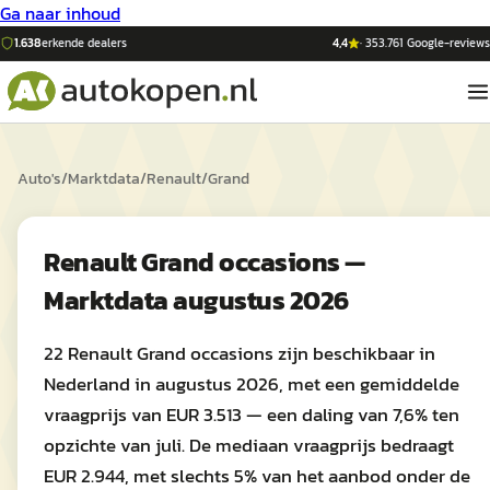
Ga naar inhoud
1.638
erkende dealers
4,4
·
353.761
Google-reviews
Auto's
/
Marktdata
/
Renault
/
Grand
Renault Grand occasions —
Marktdata augustus 2026
22 Renault Grand occasions zijn beschikbaar in
Nederland in augustus 2026, met een gemiddelde
vraagprijs van EUR 3.513 — een daling van 7,6% ten
opzichte van juli. De mediaan vraagprijs bedraagt
EUR 2.944, met slechts 5% van het aanbod onder de