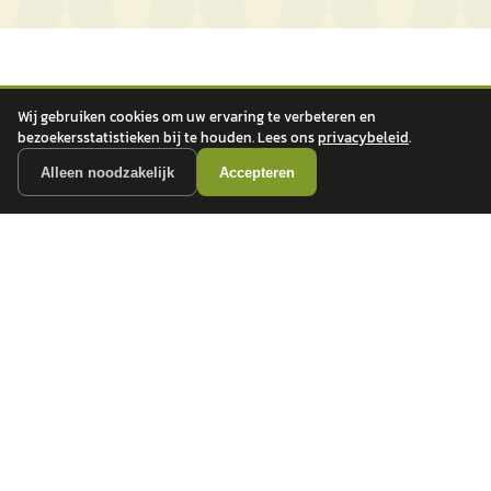
Wij gebruiken cookies om uw ervaring te verbeteren en
bezoekersstatistieken bij te houden. Lees ons
privacybeleid
.
Alleen noodzakelijk
Accepteren
autokopen.nl geeft geen financieel advies en is niet bevoegd om vragen over
financiële producten te beantwoorden. Wij verwijzen door naar erkende, AFM-
vergunde partners.
POPULAIRE MERKEN
Volkswagen
Vind jouw volgende auto bij
Toyota
betrouwbare dealers.
BMW
Mercedes-Benz
Audi
Ford