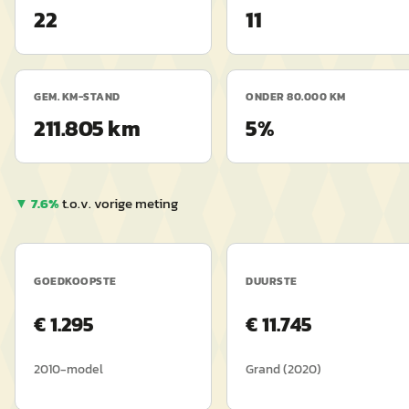
22
11
GEM. KM-STAND
ONDER 80.000 KM
211.805 km
5%
▼
7.6
%
t.o.v. vorige meting
GOEDKOOPSTE
DUURSTE
€
1.295
€
11.745
2010
-model
Grand
(
2020
)