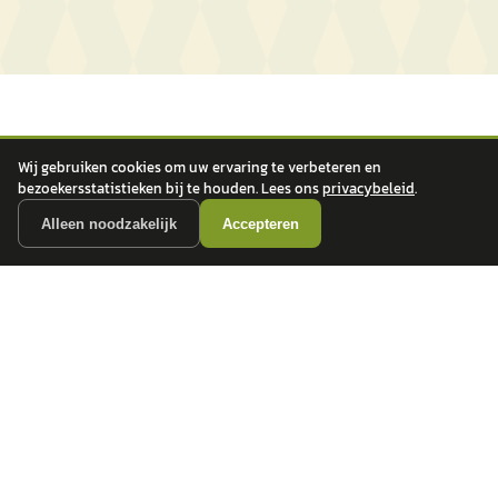
Wij gebruiken cookies om uw ervaring te verbeteren en
bezoekersstatistieken bij te houden. Lees ons
privacybeleid
.
Alleen noodzakelijk
Accepteren
autokopen.nl geeft geen financieel advies en is niet bevoegd om vragen over
financiële producten te beantwoorden. Wij verwijzen door naar erkende, AFM-
vergunde partners.
POPULAIRE MERKEN
Volkswagen
Vind jouw volgende auto bij
Toyota
betrouwbare dealers.
BMW
Mercedes-Benz