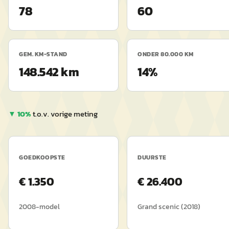
78
60
GEM. KM-STAND
ONDER 80.000 KM
148.542 km
14%
▼
10
%
t.o.v. vorige meting
GOEDKOOPSTE
DUURSTE
€
1.350
€
26.400
2008
-model
Grand scenic
(
2018
)