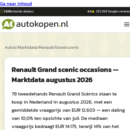
Ga naar inhoud
1.638
erkende dealers
4,4
·
353.369
Google-reviews
Auto's
/
Marktdata
/
Renault
/
Grand scenic
Renault Grand scenic occasions —
Marktdata augustus 2026
78 tweedehands Renault Grand Scénics staan te
koop in Nederland in augustus 2026, met een
gemiddelde vraagprijs van EUR 12.603 — een daling
van 10,0% ten opzichte van juli. De mediaan
vraagprijs bedraagt EUR 14.175, terwijl 14% van het