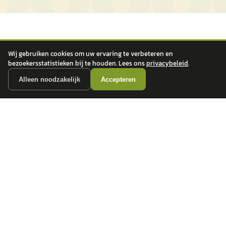
Wij gebruiken cookies om uw ervaring te verbeteren en
bezoekersstatistieken bij te houden. Lees ons
privacybeleid
.
Alleen noodzakelijk
Accepteren
autokopen.nl geeft geen financieel advies en is niet bevoegd om vragen over
financiële producten te beantwoorden. Wij verwijzen door naar erkende, AFM-
vergunde partners.
POPULAIRE MERKEN
Volkswagen
Vind jouw volgende auto bij
Toyota
betrouwbare dealers.
BMW
Mercedes-Benz
Audi
Ford