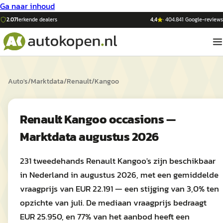
Ga naar inhoud
2.071
erkende dealers
4,4
·
404.841
Google-reviews
Auto's
/
Marktdata
/
Renault
/
Kangoo
Renault Kangoo occasions —
Marktdata augustus 2026
231 tweedehands Renault Kangoo's zijn beschikbaar
in Nederland in augustus 2026, met een gemiddelde
vraagprijs van EUR 22.191 — een stijging van 3,0% ten
opzichte van juli. De mediaan vraagprijs bedraagt
EUR 25.950, en 77% van het aanbod heeft een