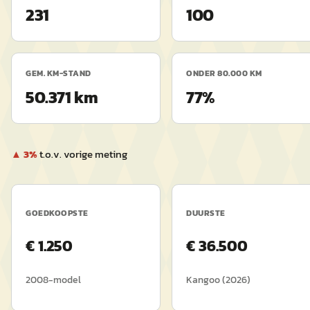
231
100
GEM. KM-STAND
ONDER 80.000 KM
50.371 km
77%
▲
3
%
t.o.v. vorige meting
GOEDKOOPSTE
DUURSTE
€
1.250
€
36.500
2008
-model
Kangoo
(
2026
)