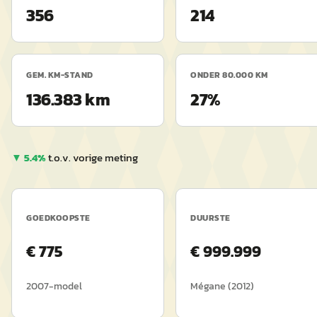
356
214
GEM. KM-STAND
ONDER 80.000 KM
136.383 km
27%
▼
5.4
%
t.o.v. vorige meting
GOEDKOOPSTE
DUURSTE
€
775
€
999.999
2007
-model
Mégane
(
2012
)