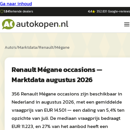
Ga naar inhoud
1.841
erkende dealers
4,4
·
352.831
Google-reviews
Auto's
/
Marktdata
/
Renault
/
Mégane
Renault Mégane occasions —
Marktdata augustus 2026
356 Renault Mégane occasions zijn beschikbaar in
Nederland in augustus 2026, met een gemiddelde
vraagprijs van EUR 14.501 — een daling van 5,4% ten
opzichte van juli. De mediaan vraagprijs bedraagt
EUR 11.223, en 27% van het aanbod heeft een