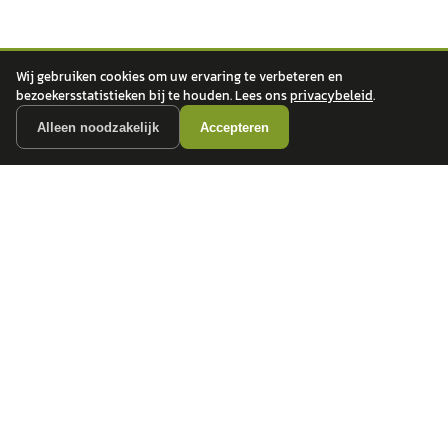
Wij gebruiken cookies om uw ervaring te verbeteren en
bezoekersstatistieken bij te houden. Lees ons
privacybeleid
.
Alleen noodzakelijk
Accepteren
autokopen.nl geeft geen financieel advies en is niet bevoegd om vragen over
financiële producten te beantwoorden. Wij verwijzen door naar erkende, AFM-
vergunde partners.
POPULAIRE MERKEN
Volkswagen
Vind jouw volgende auto bij
Toyota
betrouwbare dealers.
BMW
Mercedes-Benz
Audi
Ford
Opel