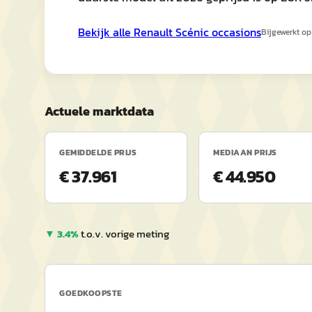
Bekijk alle
Renault
Scénic
occasions
Bijgewerkt o
Actuele marktdata
GEMIDDELDE PRIJS
MEDIAAN PRIJS
€ 37.961
€ 44.950
▼
3.4
%
t.o.v. vorige meting
GOEDKOOPSTE