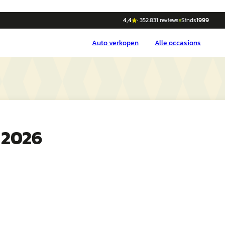
4,4
·
352.831
reviews
Sinds
1999
Auto
verkopen
Alle occasions
 2026