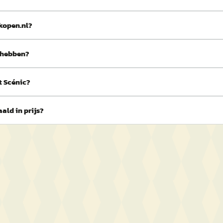
kopen.nl?
 hebben?
t Scénic?
ald in prijs?