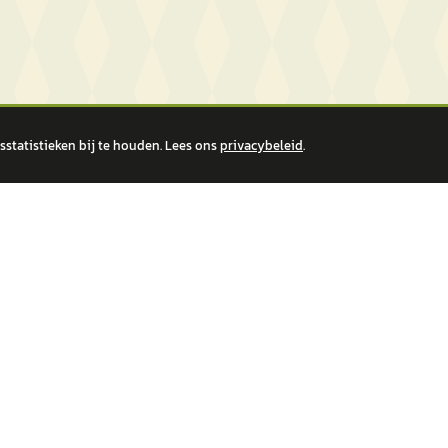
statistieken bij te houden. Lees ons
privacybeleid
.
 over financiële producten te beantwoorden. Wij verwijzen door naar erkende, AFM-v