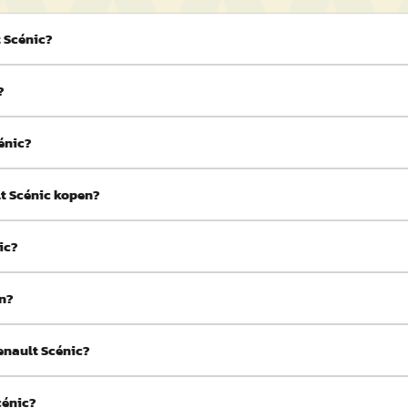
 Scénic?
?
énic?
lt Scénic kopen?
ic?
en?
enault Scénic?
cénic?