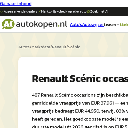
Ga naar inhoud
Alleen erkende dealers
Marktprijs-check op elke
auto
Zoek met AI
Auto's
Autowijzer
Leasen
Mark
Auto's
/
Marktdata
/
Renault
/
Scénic
Renault Scénic occa
487 Renault Scénic occasions zijn beschikb
gemiddelde vraagprijs van EUR 37.961 — een 
vraagprijs bedraagt EUR 44.950, terwijl 83
heeft gereden. Het goedkoopste model is een
duurste model uit 2026 geprijsd is op EUR 5