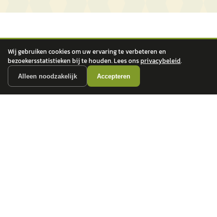
Wij gebruiken cookies om uw ervaring te verbeteren en
bezoekersstatistieken bij te houden. Lees ons
privacybeleid
.
Alleen noodzakelijk
Accepteren
autokopen.nl geeft geen financieel advies en is niet bevoegd om vragen over
financiële producten te beantwoorden. Wij verwijzen door naar erkende, AFM-
vergunde partners.
POPULAIRE MERKEN
Volkswagen
Vind jouw volgende auto bij
Toyota
betrouwbare dealers.
BMW
Mercedes-Benz
Audi
Ford