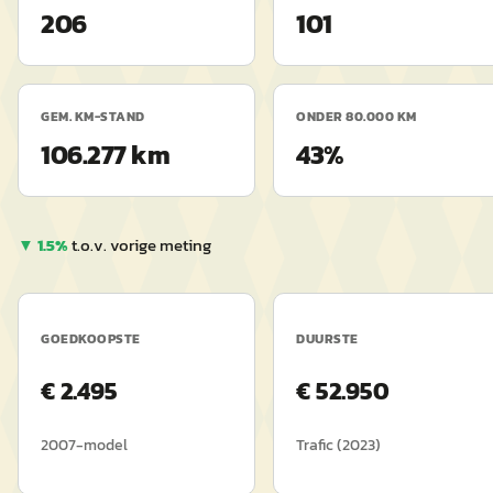
206
101
GEM. KM-STAND
ONDER 80.000 KM
106.277 km
43%
▼
1.5
%
t.o.v. vorige meting
GOEDKOOPSTE
DUURSTE
€
2.495
€
52.950
2007
-model
Trafic
(
2023
)