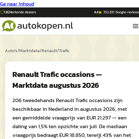
Ga naar inhoud
1.824
erkende dealers
4,4
·
352.831
Google-reviews
Auto's
/
Marktdata
/
Renault
/
Trafic
Renault Trafic occasions —
Marktdata augustus 2026
206 tweedehands Renault Trafic occasions zijn
beschikbaar in Nederland in augustus 2026, met
een gemiddelde vraagprijs van EUR 21.297 — een
daling van 1,5% ten opzichte van juli. De mediaan
vraagprijs bedraagt EUR 18.850, terwijl 43% van het