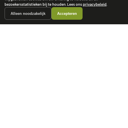
bezoekersstatistieken bij te houden. Lees ons
privacybeleid
.
Alleen noodzakelijk
Accepteren
autokopen.nl geeft geen financieel advies en is niet bevoegd om vragen over
financiële producten te beantwoorden. Wij verwijzen door naar erkende, AFM-
vergunde partners.
POPULAIRE MERKEN
Volkswagen
Vind jouw volgende auto bij
Toyota
betrouwbare dealers.
BMW
Mercedes-Benz
Audi
Ford
Opel
Peugeot