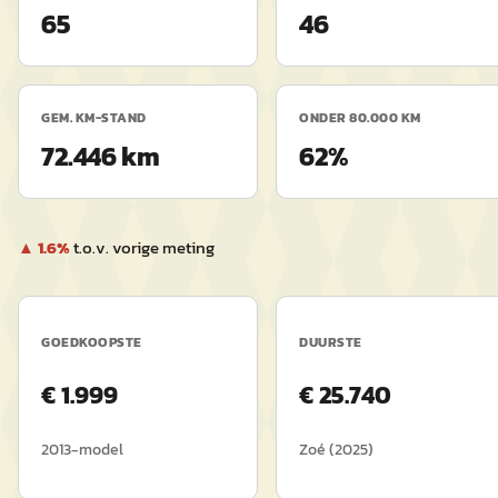
65
46
GEM. KM-STAND
ONDER 80.000 KM
72.446 km
62%
▲
1.6
%
t.o.v. vorige meting
GOEDKOOPSTE
DUURSTE
€
1.999
€
25.740
2013
-model
Zoé
(
2025
)