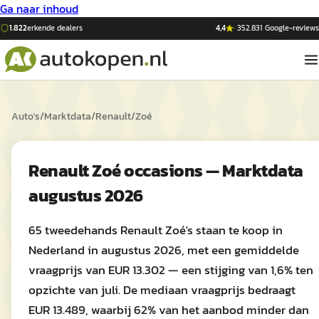
Ga naar inhoud
1.822
erkende dealers
4,4
·
352.831
Google-reviews
Auto's
/
Marktdata
/
Renault
/
Zoé
Renault Zoé occasions — Marktdata
augustus 2026
65 tweedehands Renault Zoé's staan te koop in
Nederland in augustus 2026, met een gemiddelde
vraagprijs van EUR 13.302 — een stijging van 1,6% ten
opzichte van juli. De mediaan vraagprijs bedraagt
EUR 13.489, waarbij 62% van het aanbod minder dan