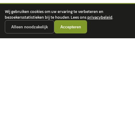
Wij gebruiken cookies om uw ervaring te verbeteren en
bezoekersstatistieken bij te houden. Lees ons
privacybeleid
.
Alleen noodzakelijk
Accepteren
autokopen.nl geeft geen financieel advies en is niet bevoegd om vragen over
financiële producten te beantwoorden. Wij verwijzen door naar erkende, AFM-
vergunde partners.
POPULAIRE MERKEN
Volkswagen
Vind jouw volgende auto bij
Toyota
betrouwbare dealers.
BMW
Mercedes-Benz
Audi
Ford
Opel
Peugeot