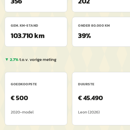
356
202
GEM. KM-STAND
ONDER 80.000 KM
103.710 km
39%
▼
2.7
%
t.o.v. vorige meting
GOEDKOOPSTE
DUURSTE
€
500
€
45.490
2020
-model
Leon
(
2026
)