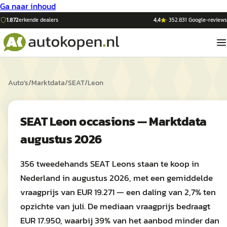
Ga naar inhoud
1.872
erkende dealers
4,4
·
352.831
Google-reviews
Auto's
/
Marktdata
/
SEAT
/
Leon
SEAT Leon occasions — Marktdata
augustus 2026
356 tweedehands SEAT Leons staan te koop in
Nederland in augustus 2026, met een gemiddelde
vraagprijs van EUR 19.271 — een daling van 2,7% ten
opzichte van juli. De mediaan vraagprijs bedraagt
EUR 17.950, waarbij 39% van het aanbod minder dan