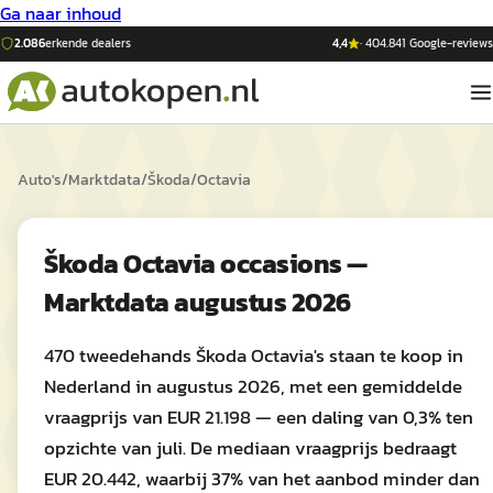
Ga naar inhoud
2.086
erkende dealers
4,4
·
404.841
Google-reviews
Auto's
/
Marktdata
/
Škoda
/
Octavia
Škoda Octavia occasions —
Marktdata augustus 2026
470 tweedehands Škoda Octavia's staan te koop in
Nederland in augustus 2026, met een gemiddelde
vraagprijs van EUR 21.198 — een daling van 0,3% ten
opzichte van juli. De mediaan vraagprijs bedraagt
EUR 20.442, waarbij 37% van het aanbod minder dan