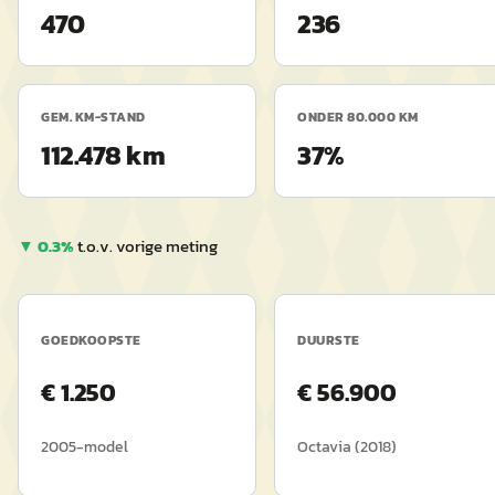
470
236
GEM. KM-STAND
ONDER 80.000 KM
112.478 km
37%
▼
0.3
%
t.o.v. vorige meting
GOEDKOOPSTE
DUURSTE
€
1.250
€
56.900
2005
-model
Octavia
(
2018
)