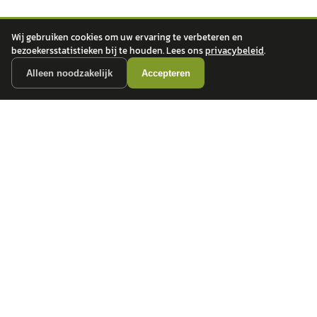
Wij gebruiken cookies om uw ervaring te verbeteren en
bezoekersstatistieken bij te houden. Lees ons
privacybeleid
.
Alleen noodzakelijk
Accepteren
autokopen.nl geeft geen financieel advies en is niet bevoegd om vragen over
financiële producten te beantwoorden. Wij verwijzen door naar erkende, AFM-
vergunde partners.
POPULAIRE MERKEN
Volkswagen
Vind jouw volgende auto bij
Toyota
betrouwbare dealers.
BMW
Mercedes-Benz
Audi
Ford
Opel
Peugeot