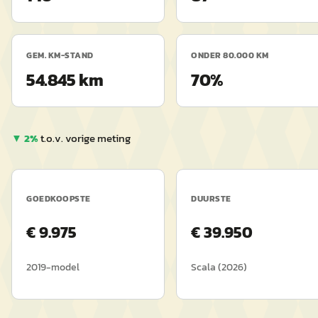
GEM. KM-STAND
ONDER 80.000 KM
54.845 km
70%
▼
2
%
t.o.v. vorige meting
GOEDKOOPSTE
DUURSTE
€
9.975
€
39.950
2019
-model
Scala
(
2026
)