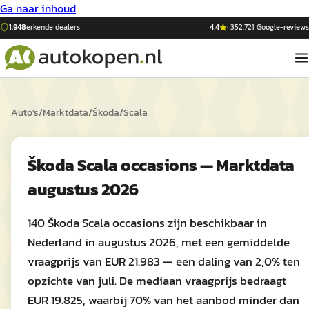
Ga naar inhoud
1.948
erkende dealers
4,4
·
352.721
Google-reviews
Auto's
/
Marktdata
/
Škoda
/
Scala
Škoda Scala occasions — Marktdata
augustus 2026
140 Škoda Scala occasions zijn beschikbaar in
Nederland in augustus 2026, met een gemiddelde
vraagprijs van EUR 21.983 — een daling van 2,0% ten
opzichte van juli. De mediaan vraagprijs bedraagt
EUR 19.825, waarbij 70% van het aanbod minder dan