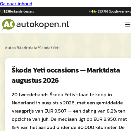
Ga naar inhoud
1.638
erkende dealers
4,4
·
353.761
Google-reviews
Auto's
/
Marktdata
/
Škoda
/
Yeti
Škoda Yeti occasions — Marktdata
augustus 2026
20 tweedehands Škoda Yetis staan te koop in
Nederland in augustus 2026, met een gemiddelde
vraagprijs van EUR 9.507 — een daling van 8,2% ten
opzichte van juli. De mediaan ligt op EUR 8.950, met
15% van het aanbod onder de 80.000 kilometer. De