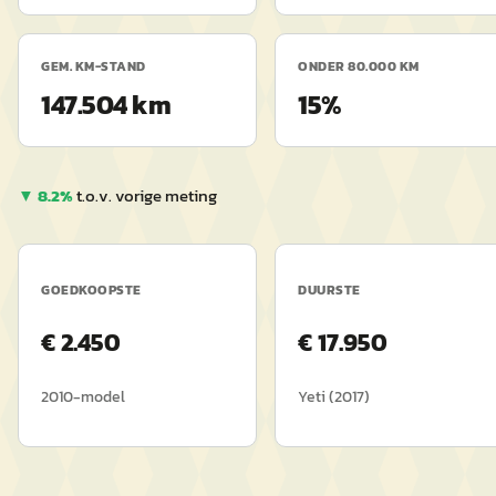
GEM. KM-STAND
ONDER 80.000 KM
147.504 km
15%
▼
8.2
%
t.o.v. vorige meting
GOEDKOOPSTE
DUURSTE
€
2.450
€
17.950
2010
-model
Yeti
(
2017
)