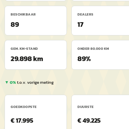
BESCHIKBAAR
DEALERS
89
17
GEM. KM-STAND
ONDER 80.000 KM
29.898 km
89%
▼
0
%
t.o.v. vorige meting
GOEDKOOPSTE
DUURSTE
€
17.995
€
49.225