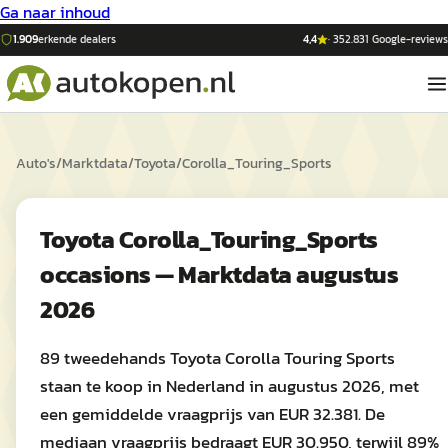
Ga naar inhoud
1.909
erkende dealers
4,4
·
352.831
Google-reviews
Auto's
/
Marktdata
/
Toyota
/
Corolla_Touring_Sports
Toyota Corolla_Touring_Sports
occasions — Marktdata augustus
2026
89 tweedehands Toyota Corolla Touring Sports
staan te koop in Nederland in augustus 2026, met
een gemiddelde vraagprijs van EUR 32.381. De
mediaan vraagprijs bedraagt EUR 30.950, terwijl 89%