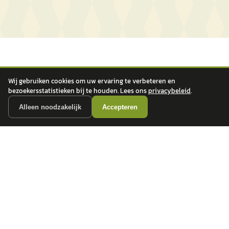
Wij gebruiken cookies om uw ervaring te verbeteren en
bezoekersstatistieken bij te houden. Lees ons
privacybeleid
.
Alleen noodzakelijk
Accepteren
autokopen.nl geeft geen financieel advies en is niet bevoegd om vragen over
financiële producten te beantwoorden. Wij verwijzen door naar erkende, AFM-
vergunde partners.
POPULAIRE MERKEN
Volkswagen
Vind jouw volgende auto bij
Toyota
betrouwbare dealers.
BMW
Mercedes-Benz