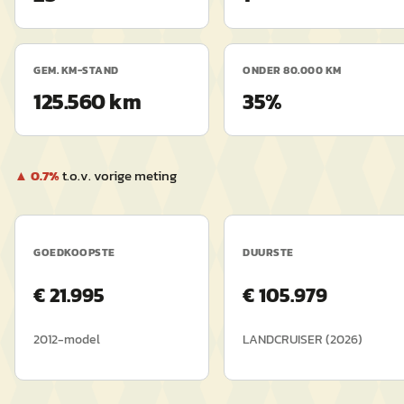
GEM. KM-STAND
ONDER 80.000 KM
125.560 km
35%
▲
0.7
%
t.o.v. vorige meting
GOEDKOOPSTE
DUURSTE
€
21.995
€
105.979
2012
-model
LANDCRUISER
(
2026
)