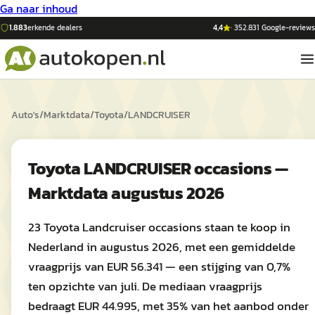
Ga naar inhoud
1.883
erkende dealers
4,4
·
352.831
Google-reviews
Auto's
/
Marktdata
/
Toyota
/
LANDCRUISER
Toyota LANDCRUISER occasions —
Marktdata augustus 2026
23 Toyota Landcruiser occasions staan te koop in
Nederland in augustus 2026, met een gemiddelde
vraagprijs van EUR 56.341 — een stijging van 0,7%
ten opzichte van juli. De mediaan vraagprijs
bedraagt EUR 44.995, met 35% van het aanbod onder