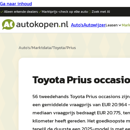
Ga naar inhoud
Alleen erkende dealers
Marktprijs-check op elke
auto
Zoek met AI
Auto's
Autowijzer
Leasen
Mark
Auto's
/
Marktdata
/
Toyota
/
Prius
Toyota Prius occasi
56 tweedehands Toyota Prius occasions zijn
een gemiddelde vraagprijs van EUR 20.964 — 
mediaan vraagprijs bedraagt EUR 20.775, te
kilometer heeft gereden. Het goedkoopste m
terwijl de duurste een 2025-model is met ee