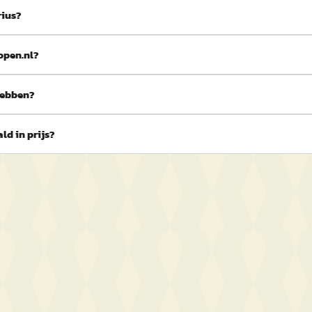
rius?
open.nl?
hebben?
ld in prijs?