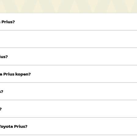
 Prius?
ius?
ta Prius kopen?
s?
?
Toyota Prius?