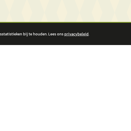
statistieken bij te houden. Lees ons
privacybeleid
.
 over financiële producten te beantwoorden. Wij verwijzen door naar erkende, AFM-v