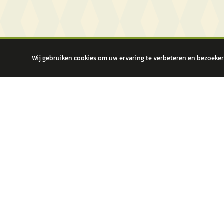
Wij gebruiken cookies om uw ervaring te verbeteren en bezoekers
autokopen.nl geeft geen financieel advies en is niet bevoegd om vragen