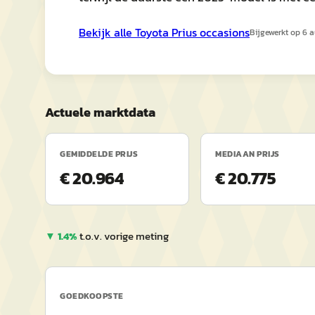
Bekijk alle
Toyota
Prius
occasions
Bijgewerkt op
6 
Actuele marktdata
GEMIDDELDE PRIJS
MEDIAAN PRIJS
€ 20.964
€ 20.775
▼
1.4
%
t.o.v. vorige meting
GOEDKOOPSTE