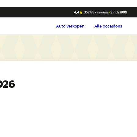
4,4
·
352.887
reviews
Sinds
1999
Auto
verkopen
Alle occasions
026