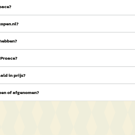
roace?
kopen.nl?
 hebben?
a Proace?
ld in prijs?
omen of afgenomen?