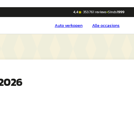
4,4
·
353.761
reviews
Sinds
1999
Auto
verkopen
Alle occasions
 2026