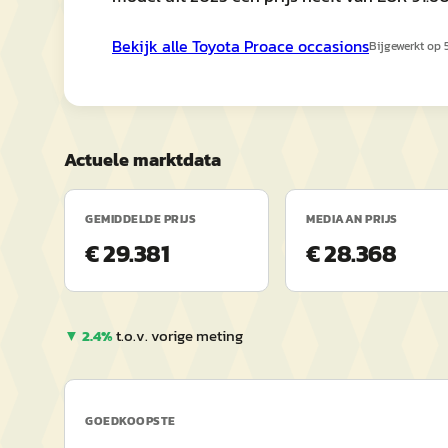
Bekijk alle
Toyota
Proace
occasions
Bijgewerkt op
Actuele marktdata
GEMIDDELDE PRIJS
MEDIAAN PRIJS
€ 29.381
€ 28.368
▼
2.4
%
t.o.v. vorige meting
GOEDKOOPSTE