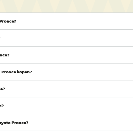
 Proace?
?
oace?
a Proace kopen?
ce?
n?
Toyota Proace?