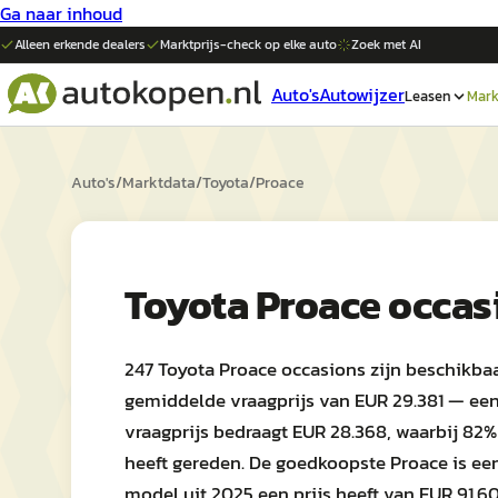
Ga naar inhoud
Alleen erkende dealers
Marktprijs-check op elke
auto
Zoek met AI
Auto's
Autowijzer
Leasen
Mark
Auto's
/
Marktdata
/
Toyota
/
Proace
Toyota Proace occas
247 Toyota Proace occasions zijn beschikba
gemiddelde vraagprijs van EUR 29.381 — een 
vraagprijs bedraagt EUR 28.368, waarbij 82
heeft gereden. De goedkoopste Proace is ee
model uit 2025 een prijs heeft van EUR 91.60