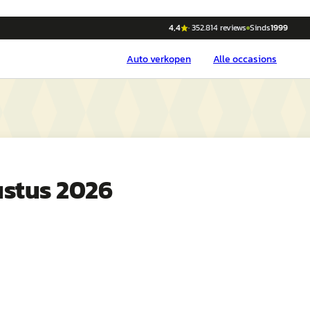
4,4
·
352.814
reviews
Sinds
1999
Auto
verkopen
Alle occasions
ustus 2026