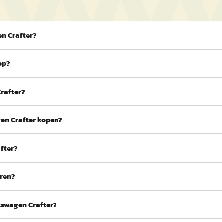
en Crafter?
op?
rafter?
gen Crafter kopen?
fter?
eren?
kswagen Crafter?