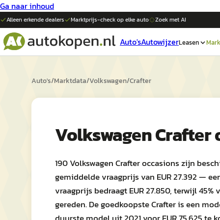
Ga naar inhoud
Alleen erkende dealers
Marktprijs-check op elke
auto
Zoek met AI
Auto's
Autowijzer
Leasen
Mark
Auto's
/
Marktdata
/
Volkswagen
/
Crafter
Volkswagen Crafter 
190 Volkswagen Crafter occasions zijn besc
gemiddelde vraagprijs van EUR 27.392 — een 
vraagprijs bedraagt EUR 27.850, terwijl 45
gereden. De goedkoopste Crafter is een model
duurste model uit 2021 voor EUR 75.625 te k