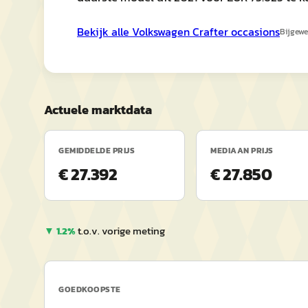
Bekijk alle
Volkswagen
Crafter
occasions
Bijgewe
Actuele marktdata
GEMIDDELDE PRIJS
MEDIAAN PRIJS
€ 27.392
€ 27.850
▼
1.2
%
t.o.v. vorige meting
GOEDKOOPSTE