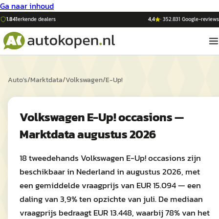
Ga naar inhoud
1.841
erkende dealers
4,4
·
352.831
Google-reviews
Auto's
/
Marktdata
/
Volkswagen
/
E-Up!
Volkswagen E-Up! occasions —
Marktdata augustus 2026
18 tweedehands Volkswagen E-Up! occasions zijn
beschikbaar in Nederland in augustus 2026, met
een gemiddelde vraagprijs van EUR 15.094 — een
daling van 3,9% ten opzichte van juli. De mediaan
vraagprijs bedraagt EUR 13.448, waarbij 78% van het