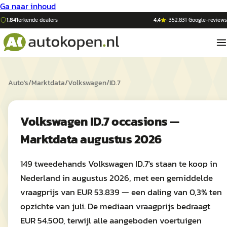
Ga naar inhoud
1.841
erkende dealers
4,4
·
352.831
Google-reviews
Auto's
/
Marktdata
/
Volkswagen
/
ID.7
Volkswagen ID.7 occasions —
Marktdata augustus 2026
149 tweedehands Volkswagen ID.7's staan te koop in
Nederland in augustus 2026, met een gemiddelde
vraagprijs van EUR 53.839 — een daling van 0,3% ten
opzichte van juli. De mediaan vraagprijs bedraagt
EUR 54.500, terwijl alle aangeboden voertuigen