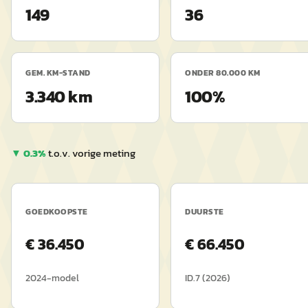
149
36
GEM. KM-STAND
ONDER 80.000 KM
3.340 km
100%
▼
0.3
%
t.o.v. vorige meting
GOEDKOOPSTE
DUURSTE
€
36.450
€
66.450
2024
-model
ID.7
(
2026
)