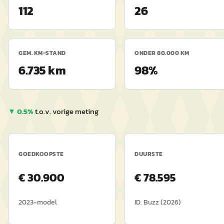
112
26
GEM. KM-STAND
ONDER 80.000 KM
6.735 km
98%
▼
0.5
%
t.o.v. vorige meting
GOEDKOOPSTE
DUURSTE
€
30.900
€
78.595
2023
-model
ID. Buzz
(
2026
)