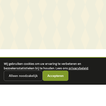
Wij gebruiken cookies om uw ervaring te verbeteren en
bezoekersstatistieken bij te houden. Lees ons
privacybeleid
.
Alleen noodzakelijk
Accepteren
autokopen.nl geeft geen financieel advies en is niet bevoegd om vragen over
financiële producten te beantwoorden. Wij verwijzen door naar erkende, AFM-
vergunde partners.