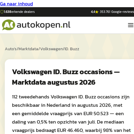
Ga naar inhoud
1.638
erkende dealers
4,4
·
353.761
Google-reviews
Auto's
/
Marktdata
/
Volkswagen
/
ID. Buzz
Volkswagen ID. Buzz occasions —
Marktdata augustus 2026
112 tweedehands Volkswagen ID. Buzz occasions zijn
beschikbaar in Nederland in augustus 2026, met
een gemiddelde vraagprijs van EUR 50.523 — een
daling van 0,5% ten opzichte van juli. De mediaan
vraagprijs bedraagt EUR 46.460, waarbij 98% van het