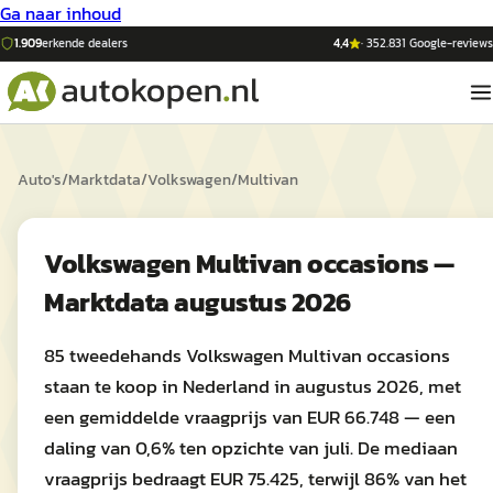
Ga naar inhoud
1.909
erkende dealers
4,4
·
352.831
Google-reviews
Auto's
/
Marktdata
/
Volkswagen
/
Multivan
Volkswagen Multivan occasions —
Marktdata augustus 2026
85 tweedehands Volkswagen Multivan occasions
staan te koop in Nederland in augustus 2026, met
een gemiddelde vraagprijs van EUR 66.748 — een
daling van 0,6% ten opzichte van juli. De mediaan
vraagprijs bedraagt EUR 75.425, terwijl 86% van het