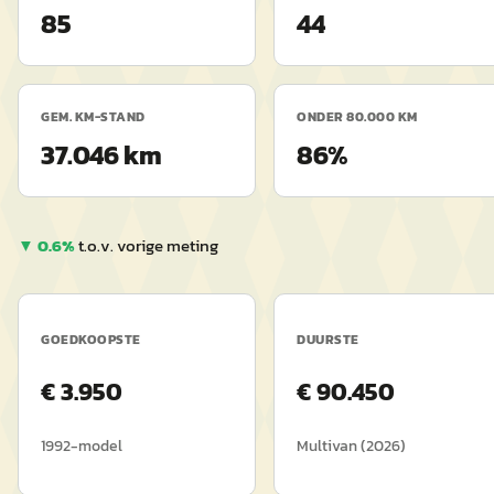
85
44
GEM. KM-STAND
ONDER 80.000 KM
37.046 km
86%
▼
0.6
%
t.o.v. vorige meting
GOEDKOOPSTE
DUURSTE
€
3.950
€
90.450
1992
-model
Multivan
(
2026
)