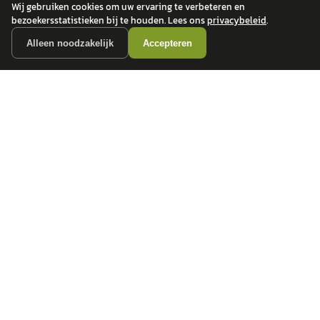
Wij gebruiken cookies om uw ervaring te verbeteren en
bezoekersstatistieken bij te houden. Lees ons
privacybeleid
.
Alleen noodzakelijk
Accepteren
autokopen.nl geeft geen financieel advies en is niet bevoegd om vragen over
financiële producten te beantwoorden. Wij verwijzen door naar erkende, AFM-
vergunde partners.
POPULAIRE MERKEN
Volkswagen
Vind jouw volgende auto bij
Toyota
betrouwbare dealers.
BMW
Mercedes-Benz
Audi
Ford
Opel
Peugeot