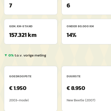
7
6
GEM. KM-STAND
ONDER 80.000 KM
157.321 km
14%
▼
0
%
t.o.v. vorige meting
GOEDKOOPSTE
DUURSTE
€
1.950
€
8.950
2003
-model
New Beetle
(
2007
)