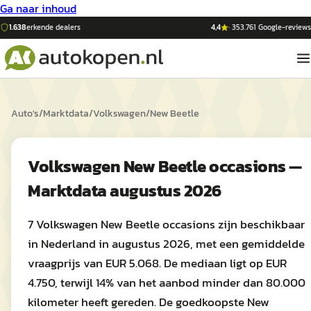
Ga naar inhoud
1.638
erkende dealers
4,4
·
353.761
Google-reviews
Auto's
/
Marktdata
/
Volkswagen
/
New Beetle
Volkswagen New Beetle occasions —
Marktdata augustus 2026
7 Volkswagen New Beetle occasions zijn beschikbaar
in Nederland in augustus 2026, met een gemiddelde
vraagprijs van EUR 5.068. De mediaan ligt op EUR
4.750, terwijl 14% van het aanbod minder dan 80.000
kilometer heeft gereden. De goedkoopste New