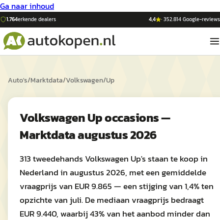
Ga naar inhoud
1.764
erkende dealers
4,4
·
352.814
Google-reviews
Auto's
/
Marktdata
/
Volkswagen
/
Up
Volkswagen Up occasions —
Marktdata augustus 2026
313 tweedehands Volkswagen Up's staan te koop in
Nederland in augustus 2026, met een gemiddelde
vraagprijs van EUR 9.865 — een stijging van 1,4% ten
opzichte van juli. De mediaan vraagprijs bedraagt
EUR 9.440, waarbij 43% van het aanbod minder dan