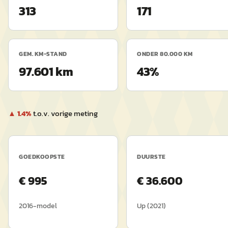
313
171
GEM. KM-STAND
ONDER 80.000 KM
97.601 km
43%
▲
1.4
%
t.o.v. vorige meting
GOEDKOOPSTE
DUURSTE
€
995
€
36.600
2016
-model
Up
(
2021
)