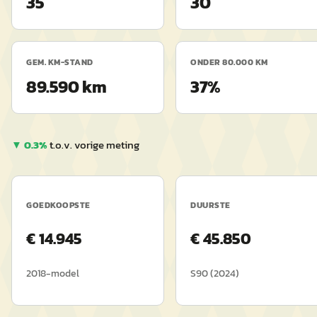
35
30
GEM. KM-STAND
ONDER 80.000 KM
89.590 km
37%
▼
0.3
%
t.o.v. vorige meting
GOEDKOOPSTE
DUURSTE
€
14.945
€
45.850
2018
-model
S90
(
2024
)