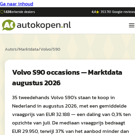
Ga naar inhoud
1.638
erkende dealers
4,4
·
353.761
Google-reviews
Auto's
/
Marktdata
/
Volvo
/
S90
Volvo S90 occasions — Marktdata
augustus 2026
35 tweedehands Volvo S90's staan te koop in
Nederland in augustus 2026, met een gemiddelde
vraagprijs van EUR 32.188 — een daling van 0,3% ten
opzichte van juli. De mediaan vraagprijs bedraagt
EUR 29.950, terwijl 37% van het aanbod minder dan