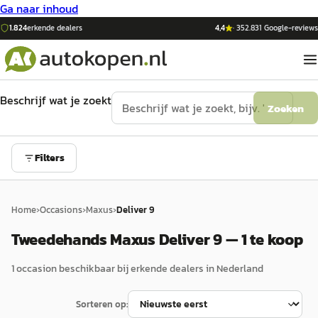
Ga naar inhoud
1.824
erkende dealers
4,4
·
352.831
Google-reviews
Beschrijf wat je zoekt
Zoeken
Filters
Home
›
Occasions
›
Maxus
›
Deliver 9
Tweedehands Maxus Deliver 9 — 1 te koop
1
occasion
beschikbaar bij erkende dealers in Nederland
Sorteren op: