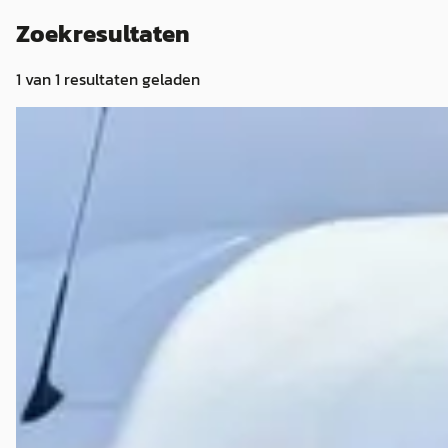
Zoekresultaten
1
van
1
resultaten geladen
Maxus Deliver 9
·
2023
20 cit Deliver 9 2.0 CiT 150PK
€ 10.445
v.a. € 221/mnd
2023 · 50.942 km · Diesel · Handgeschakeld
Boss Vans
· Veldhoven
4,8
(
108
)
Bekijk aanbieding →
Vergelijk