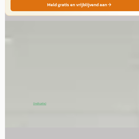
Meld gratis en vrijblijvend aan
EV
A
MG MGS5
·
2025
Luxury 64 kWh
€ 37.950
v.a. € 804/mnd
2025 · 12 km · Elektrisch · Automaat
Van Mossel MG Rotterdam
· Rotterdam
4,0
(
641
)
~
98
% SoH
Bekijk aanbieding →
(indicatie)
Vergelijk
EV
A