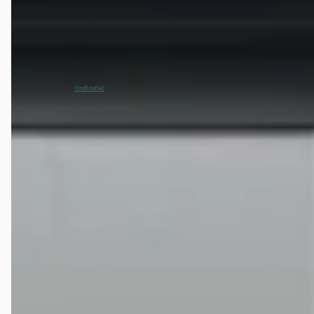
v.a. € 773/mnd
2025 · 9.878 km · Elektrisch · Automaat
Van Mossel MG Den Bosch
· 's-Hertogenbosch
4,0
(
301
)
~
98
% SoH
Bekijk aanbieding →
(indicatie)
Vergelijk
Veelgestelde vragen over de MG Mgs5
Wat is de gemiddelde prijs van een tweedehands MG
MGS5?
Hoeveel MG MGS5 occasions zijn er te koop?
Wat is een goede kilometerstand voor een MG MGS5?