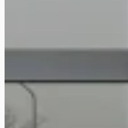
Bij hoeveel dealers in Nederland kan ik een
tweedehands MG MGS5 kopen?
Krijg ik garantie op een tweedehands MG MGS5?
Kan ik een tweedehands MG MGS5 financieren?
Waar moet ik op letten bij de aankoop van een
tweedehands MG MGS5?
Wat is het prijsbereik van een tweedehands MG MGS5?
Wat kost de duurste tweedehands MG MGS5 op
autokopen.nl?