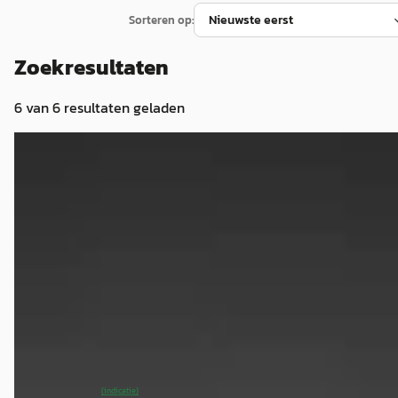
Sorteren op:
Zoekresultaten
6
van
6
resultaten geladen
NIEUW
EV
A
MG MGS5
·
2026
Comfort
€ 32.500
v.a. € 689/mnd
2026 · 0 km · Elektrisch · Automaat
Van Mossel MG Goes
· Goes
4,4
(
217
)
~
100
% SoH
Bekijk aanbieding →
(indicatie)