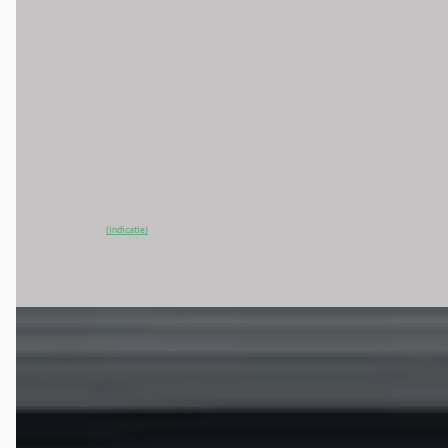
MG MGS5
·
2025
Luxury 64 kWh
€ 31.895
v.a. € 676/mnd
2025 · 33.786 km · Elektrisch · Automaat
Van Mossel MG Nijmegen
· Oosterhout (Gelderland)
~
97
% SoH
Bekijk aanbieding →
(indicatie)
Vergelijk
EV
A
MG MGS5
·
2025
Luxury 64 kWh
€ 36.450