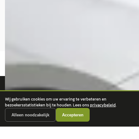
autokopen.nl geeft geen financieel advies en is niet bevoegd om vragen over
Wij gebruiken cookies om uw ervaring te verbeteren en
financiële producten te beantwoorden. Wij verwijzen door naar erkende, AFM-
bezoekersstatistieken bij te houden. Lees ons
privacybeleid
.
vergunde partners.
Alleen noodzakelijk
Accepteren
POPULAIRE MERKEN