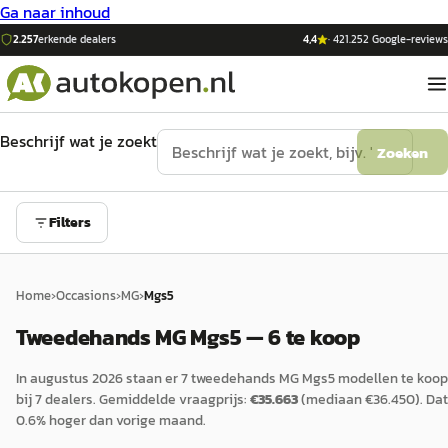
Ga naar inhoud
2.257
erkende dealers
4,4
·
421.252
Google-reviews
Beschrijf wat je zoekt
Zoeken
Filters
Home
›
Occasions
›
MG
›
Mgs5
Tweedehands MG Mgs5 — 6 te koop
In
augustus 2026
staan er
7
tweedehands
MG
Mgs5
modellen te koop
bij
7
dealers.
Gemiddelde vraagprijs:
€
35.663
(mediaan €
36.450
).
Dat
0.6
%
hoger
dan vorige maand.