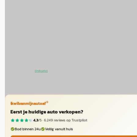
MG MGS5
·
2026
Luxury 64 kWh
€ 37.950
v.a. € 804/mnd
2026 · 10 km · Elektrisch · Automaat
Van Mossel MG Roermond
· Roermond
4,2
(
278
)
~
100
% SoH
Bekijk aanbieding →
(indicatie)
Vergelijk
®
ikwilvanmijnautoaf
Eerst je huidige auto verkopen?
4,3
/5 ·
6.249
reviews op Trustpilot
Bod binnen 24u
Veilig vanuit huis