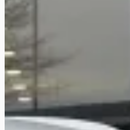
Hoeveel kilometer mag een tweedehands MG MGS5
hebben?
Wat is een faire vraagprijs voor een tweedehands MG
MGS5?
Is het aanbod van tweedehands MG MGS5 occasions
toegenomen of afgenomen?