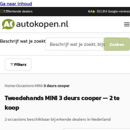
Ga naar inhoud
1.731
erkende dealers
4,4
·
352.814
Google-reviews
Beschrijf wat je zoekt
Zoeken
Filters
Home
›
Occasions
›
MINI
›
3 deurs cooper
Tweedehands MINI 3 deurs cooper — 2 te
koop
2
occasion
s
beschikbaar bij erkende dealers in Nederland