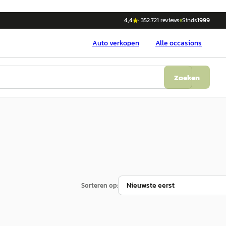
4,4
·
352.721
reviews
Sinds
1999
Auto
verkopen
Alle occasions
Zoeken
Sorteren op: