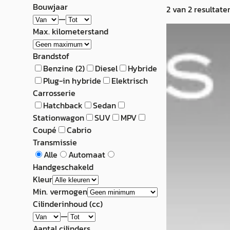
Bouwjaar
2
van
2
resultate
—
MINI 5-deurs 
Max. kilometerstand
Cooper Chili
Brandstof
Benzine
(
2
)
Diesel
Hybride
€ 20.450
Plug-in hybride
Elektrisch
Carrosserie
v.a. € 433/mnd
Hatchback
Sedan
2020 · 59.973 km 
Stationwagon
SUV
MPV
Handgeschakeld
Coupé
Cabrio
Transmissie
Ekris Motorrad
· 
Alle
Automaat
4,2
(
81
)
Handgeschakeld
Bekijk aanbiedi
Kleur
Min. vermogen
Vergelijk
Cilinderinhoud (cc)
—
Aantal cilinders