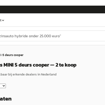
t
I
›
5 deurs cooper
 MINI 5 deurs cooper — 2 te koop
baar bij erkende dealers in Nederland
taten