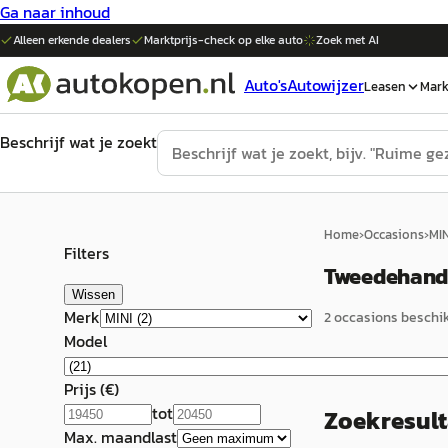
Ga naar inhoud
Alleen erkende dealers
Marktprijs-check op elke
auto
Zoek met AI
Auto's
Autowijzer
Leasen
Mark
Beschrijf wat je zoekt
Home
›
Occasions
›
MIN
Filters
Tweedehands
Wissen
Merk
2
occasion
s
beschik
Model
Prijs (€)
tot
Zoekresul
Max. maandlast