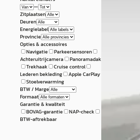
—
Zitplaatsen
Deuren
Energielabel
Provincie
Opties & accessoires
Navigatie
Parkeersensoren
Achteruitrijcamera
Panoramadak
Trekhaak
Cruise control
Lederen bekleding
Apple CarPlay
Stoelverwarming
BTW / Marge
Formaat
Garantie & kwaliteit
BOVAG-garantie
NAP-check
BTW-aftrekbaar