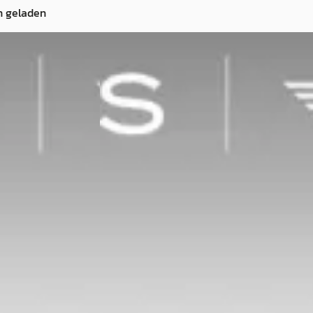
n geladen
Cooper
·
2020
MINI 5-deurs Cooper
·
2019
Cooper Pepper
€ 19.450
v.a. € 412/mnd
· Benzine ·
2019 · 37.355 km · Benzine ·
Handgeschakeld
Maastricht Airport
Ekris Motorrad
· Maastricht Airport
4,2
(
81
)
ng →
Bekijk aanbieding →
Vergelijk