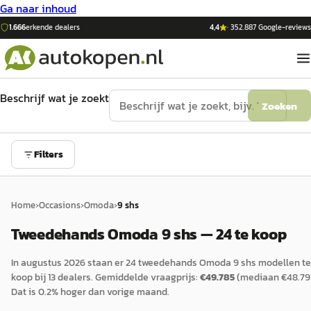
Ga naar inhoud
1.666
erkende dealers
4,4
·
352.887
Google-reviews
Beschrijf wat je zoekt
Zoeken
Filters
Home
›
Occasions
›
Omoda
›
9 shs
Tweedehands Omoda 9 shs — 24 te koop
In
augustus 2026
staan er
24
tweedehands
Omoda
9 shs
modellen te
koop bij
13
dealers.
Gemiddelde vraagprijs:
€
49.785
(mediaan €
48.79
Dat is
0.2
%
hoger
dan vorige maand.